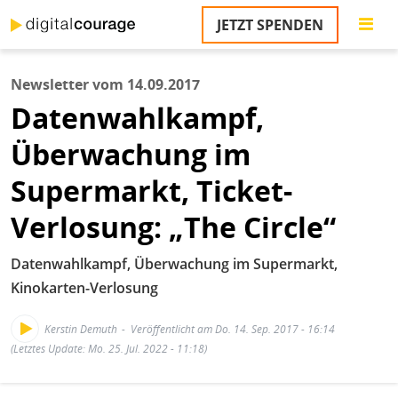
Direkt
JETZT SPENDEN
zum
Inhalt
Newsletter vom 14.09.2017
M
Datenwahlkampf,
n
Überwachung im
Supermarkt, Ticket-
Verlosung: „The Circle“
Datenwahlkampf, Überwachung im Supermarkt,
Kinokarten-Verlosung
Kerstin Demuth
Veröffentlicht am Do. 14. Sep. 2017 - 16:14
(Letztes Update: Mo. 25. Jul. 2022 - 11:18)