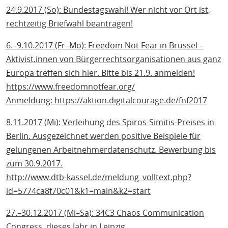
24.9.2017 (So): Bundestagswahl! Wer nicht vor Ort ist,
rechtzeitig Briefwahl beantragen!
6.–9.10.2017 (Fr–Mo): Freedom Not Fear in Brüssel –
Aktivist.innen von Bürgerrechtsorganisationen aus ganz
Europa treffen sich hier. Bitte bis 21.9. anmelden!
https://www.freedomnotfear.org/
Anmeldung: https://aktion.digitalcourage.de/fnf2017
8.11.2017 (Mi): Verleihung des Spiros-Simitis-Preises in
Berlin. Ausgezeichnet werden positive Beispiele für
gelungenen Arbeitnehmerdatenschutz. Bewerbung bis
zum 30.9.2017.
http://www.dtb-kassel.de/meldung_volltext.php?
id=5774ca8f70c01&k1=main&k2=start
27.–30.12.2017 (Mi–Sa): 34C3 Chaos Communication
Congress, dieses Jahr in Leipzig.