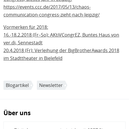
https://events.ccc.de/2017/05/13/chaos-
communication-congress-zieht-nach-leipzig/
Vormerken für 2018:
16.-18.2.2018 (Fr–So): AKtiVCongrEZ, Buntes Haus von
ver.di, Sennestadt
20.4.2018 (Fr): Verleihung der BigBrotherAwards 2018
im Stadttheater in Bielefeld
Blogartikel
Newsletter
Über uns