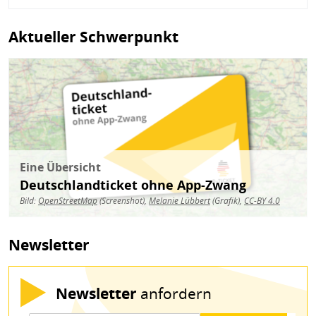
Aktueller Schwerpunkt
Bild
Eine Übersicht
Deutschlandticket ohne App-Zwang
Bild:
OpenStreetMap
(Screenshot),
Melanie Lübbert
(Grafik),
CC-BY 4.0
Newsletter
Newsletter
anfordern