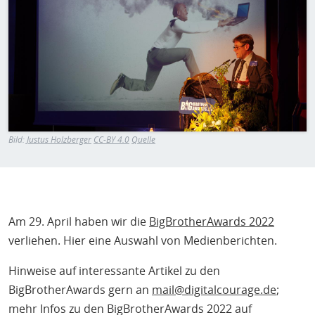
H
E
T
M
Bild:
Justus Holzberger
CC-BY 4.0
Quelle
Am 29. April haben wir die
BigBrotherAwards 2022
verliehen. Hier eine Auswahl von Medienberichten.
Hinweise auf interessante Artikel zu den
BigBrotherAwards gern an
mail@digitalcourage.de
;
mehr Infos zu den BigBrotherAwards 2022 auf