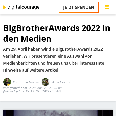
Direkt
JETZT SPENDEN
zum
S
Inhalt
BigBrotherAwards 2022 in
M
T
den Medien
na
T
Am 29. April haben wir die BigBrotherAwards 2022
&
T
verliehen. Wir präsentieren eine Auswahl von
Medienberichten und freuen uns über interessante
U
Hinweise auf weitere Artikel.
K
M
Konstantin Macher
Malte Elgeti
Veröffentlicht am Fr. 29. Apr. 2022 - 20:00
P
(Letztes Update: Mi. 19. Okt. 2022 - 14:46)
Ü
u
Bild