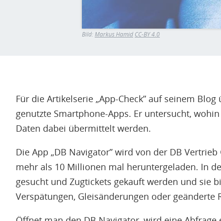
Bild:
Markus Hamid
CC-BY 4.0
Für die Artikelserie „App-Check” auf seinem Blog 
genutzte Smartphone-Apps. Er untersucht, wohin
Daten dabei übermittelt werden.
Die App „DB Navigator” wird von der DB Vertrie
mehr als 10 Millionen mal heruntergeladen. In 
gesucht und Zugtickets gekauft werden und sie bie
Verspätungen, Gleisänderungen oder geänderte 
Öffnet man den DB Navigator, wird eine Abfrage