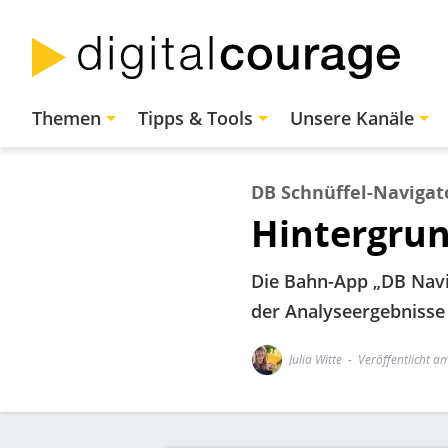
Direkt
zum
Inhalt
Hauptnavigation
Themen
Tipps & Tools
Unsere Kanäle
DB Schnüffel-Navigat
Hintergrun
Die Bahn-App „DB Navi
der Analyseergebnisse 
Julia Witte
Veröffentlicht am
Bild