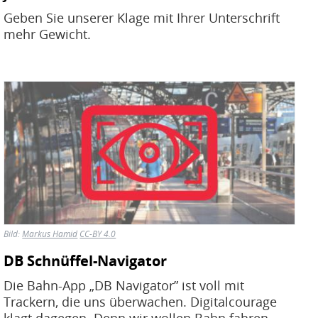
Geben Sie unserer Klage mit Ihrer Unterschrift
mehr Gewicht.
Bild
Bild:
Markus Hamid
CC-BY 4.0
DB Schnüffel-Navigator
Die Bahn-App „DB Navigator” ist voll mit
Trackern, die uns überwachen. Digitalcourage
klagt dagegen. Denn wir wollen Bahn fahren –