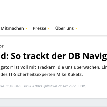
Mitmachen
Presse
Über uns
or
d: So trackt der DB Navi
gator” ist voll mit Trackern, die uns überwachen. 
des IT-Sicherheitsexperten Mike Kuketz.
 Di. 19. Jul. 2022 - 10:00
(Letztes Update: Do. 20. Okt. 2022 - 10:05)