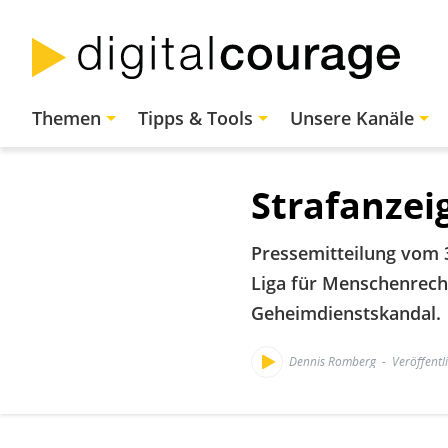
Direkt
zum
Inhalt
Hauptnavigation
Themen
Tipps & Tools
Unsere Kanäle
Strafanzei
Pressemitteilung vom 3
Liga für Menschenrech
Geheimdienstskandal.
Dennis Romberg
Veröffentl