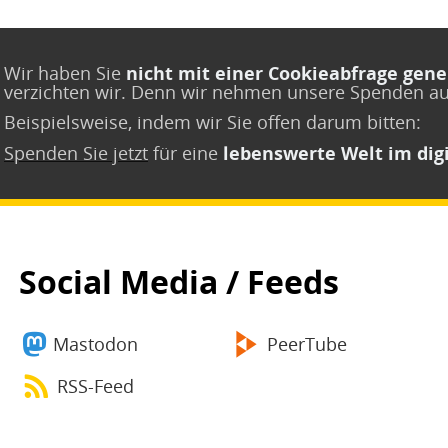
Wir haben Sie
nicht mit einer Cookieabfrage gene
verzichten wir. Denn wir nehmen unsere Spenden a
Beispielsweise, indem wir Sie offen darum bitten:
Spenden Sie jetzt
für eine
lebenswerte Welt im digi
Social Media / Feeds
Mastodon
PeerTube
RSS-Feed