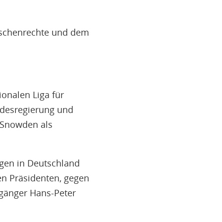
u
H
E
enschenrechte und dem
T
M
onalen Liga für
desregierung und
 Snowden als
egen in Deutschland
n Präsidenten, gegen
gänger Hans-Peter