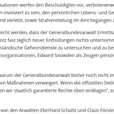
sationen werfen den Beschuldigten vor, verbotenerwe
n involviert zu sein, den persönlichen Lebens- und G
d verletzt, sowie Strafvereitelung im Amt begangen 
rreicht werden, dass der Generalbundesanwalt Ermittl
rotz fast täglich neuer Enthüllungen nichts unterno
ländische Geheimdienste zu untersuchen und zu bes
tsorganisationen, Edward Snowden als Zeugen persönl
, warum der Generalbundesanwalt bisher noch nicht er
men Maßnahmen verweigert. Wenn die offiziellen Stell
n wir staatlich garantierte Rechte eben einklagen“, 
von den Anwälten Eberhard Schultz und Claus Förster i