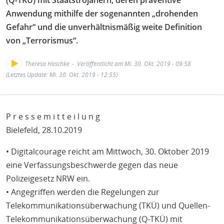
(Q-TKÜ) mit Staatstrojanern, deren präventive
Anwendung mithilfe der sogenannten „drohenden
Gefahr“ und die unverhältnismäßig weite Definition
von „Terrorismus“.
Theresa Haschke
Veröffentlicht am Mi. 30. Okt. 2019 - 09:58
(Letztes Update: Mi. 30. Okt. 2019 - 12:55)
P r e s s e m i t t e i l u n g
Bielefeld, 28.10.2019
• Digitalcourage reicht am Mittwoch, 30. Oktober 2019
eine Verfassungsbeschwerde gegen das neue
Polizeigesetz NRW ein.
• Angegriffen werden die Regelungen zur
Telekommunikationsüberwachung (TKÜ) und Quellen-
Telekommunikationsüberwachung (Q-TKÜ) mit