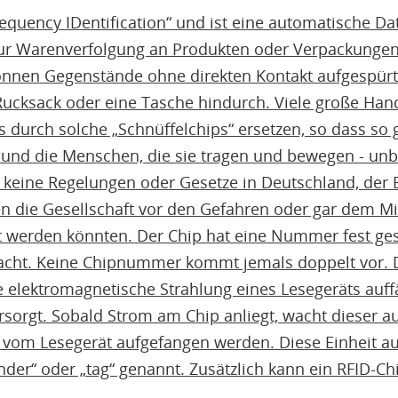
requency IDentification“ und ist eine automatische D
zur Warenverfolgung an Produkten oder Verpackungen 
önnen Gegenstände ohne direkten Kontakt aufgespürt
Rucksack oder eine Tasche hindurch. Viele große Ha
 durch solche „Schnüffelchips“ ersetzen, so dass so g
und die Menschen, die sie tragen und bewegen - unb
it keine Regelungen oder Gesetze in Deutschland, der
en die Gesellschaft vor den Gefahren oder gar dem M
 werden könnten. Der Chip hat eine Nummer fest gesp
acht. Keine Chipnummer kommt jemals doppelt vor. D
 elektromagnetische Strahlung eines Lesegeräts auf
sorgt. Sobald Strom am Chip anliegt, wacht dieser au
om Lesegerät aufgefangen werden. Diese Einheit au
der“ oder „tag“ genannt. Zusätzlich kann ein RFID-C