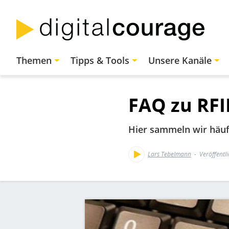
Direkt
zum
Inhalt
Hauptnavigation
Themen
Tipps & Tools
Unsere Kanäle
FAQ zu RFI
Hier sammeln wir häuf
Lars Tebelmann
Veröffentl
Bild