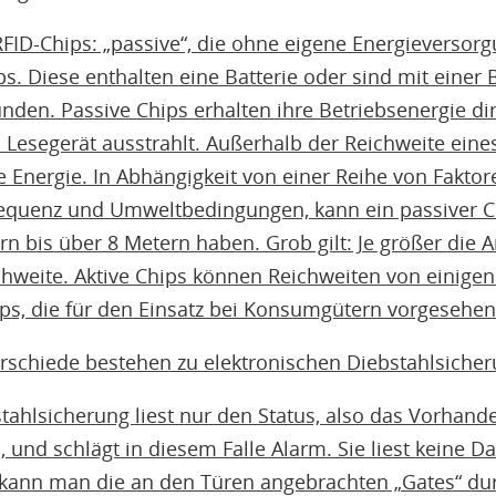
RFID-Chips: „passive“, die ohne eigene Energieversorg
ps. Diese enthalten eine Batterie oder sind mit einer 
den. Passive Chips erhalten ihre Betriebsenergie dir
 Lesegerät ausstrahlt. Außerhalb der Reichweite eine
 Energie. In Abhängigkeit von einer Reihe von Faktor
equenz und Umweltbedingungen, kann ein passiver C
 bis über 8 Metern haben. Grob gilt: Je größer die A
ichweite. Aktive Chips können Reichweiten von einig
ps, die für den Einsatz bei Konsumgütern vorgesehen 
schiede bestehen zu elektronischen Diebstahlsiche
tahlsicherung liest nur den Status, also das Vorhand
, und schlägt in diesem Falle Alarm. Sie liest keine 
 kann man die an den Türen angebrachten „Gates“ du