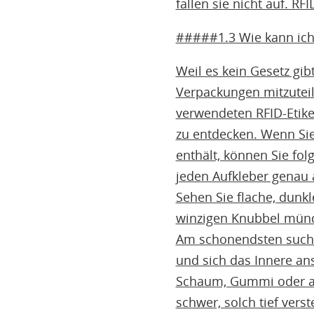
fallen sie nicht auf. 
#####1.3 Wie kann ich 
Weil es kein Gesetz gib
Verpackungen mitzuteil
verwendeten RFID-Etiket
zu entdecken. Wenn Sie
enthält, können Sie fo
jeden Aufkleber genau a
Sehen Sie flache, dunkl
winzigen Knubbel münde
Am schonendsten suchen
und sich das Innere ans
Schaum, Gummi oder an
schwer, solch tief vers