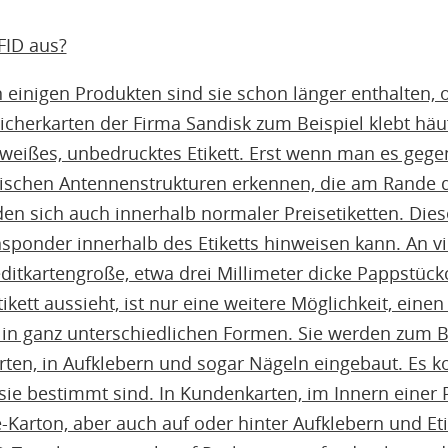
FID aus?
In einigen Produkten sind sie schon länger enthalten, 
eicherkarten der Firma Sandisk zum Beispiel klebt häu
 weißes, unbedrucktes Etikett. Erst wenn man es gege
ypischen Antennenstrukturen erkennen, die am Rande de
en sich auch innerhalb normaler Preisetiketten. Diese
ansponder innerhalb des Etiketts hinweisen kann. An v
editkartengroße, etwa drei Millimeter dicke Pappstüc
kett aussieht, ist nur eine weitere Möglichkeit, einen
s in ganz unterschiedlichen Formen. Sie werden zum Be
rten, in Aufklebern und sogar Nägeln eingebaut. Es 
sie bestimmt sind. In Kundenkarten, im Innern einer
-Karton, aber auch auf oder hinter Aufklebern und Et