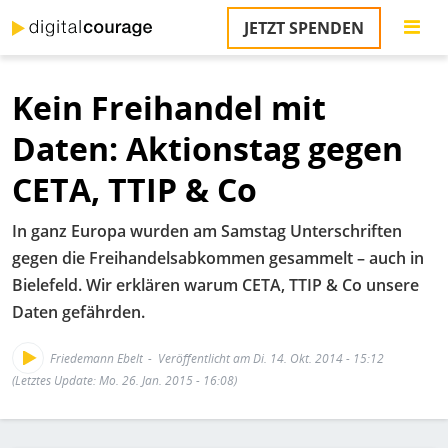
Direkt
JETZT SPENDEN
zum
S
Inhalt
Kein Freihandel mit
M
T
Daten: Aktionstag gegen
na
T
CETA, TTIP & Co
&
T
In ganz Europa wurden am Samstag Unterschriften
U
gegen die Freihandelsabkommen gesammelt – auch in
K
Bielefeld. Wir erklären warum CETA, TTIP & Co unsere
Daten gefährden.
M
P
Friedemann Ebelt
Veröffentlicht am Di. 14. Okt. 2014 - 15:12
(Letztes Update: Mo. 26. Jan. 2015 - 16:08)
Ü
u