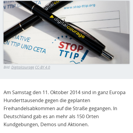
H
Bild
E
T
M
Bild:
Digitalcourage
CC-BY 4.0
Am Samstag den 11. Oktober 2014 sind in ganz Europa
Hunderttausende gegen die geplanten
Freihandelsabkommen auf die Straße gegangen. In
Deutschland gab es an mehr als 150 Orten
Kundgebungen, Demos und Aktionen.