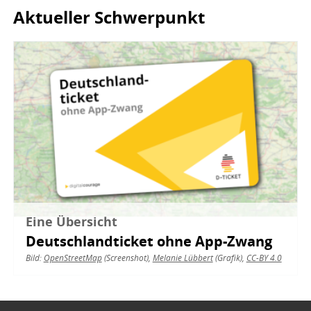
Aktueller Schwerpunkt
Bild
Eine Übersicht
Deutschlandticket ohne App-Zwang
Bild:
OpenStreetMap
(Screenshot),
Melanie Lübbert
(Grafik),
CC-BY 4.0