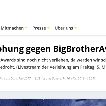
Mitmachen
Presse
Über uns
ohung gegen BigBrother
rAwards sind noch nicht verliehen, da werden wir s
bedroht. (Livestream der Verleihung am Freitag, 5. M
licht am Do. 4. Mai 2017 - 18:33
(Letztes Update: Fr. 16. Mär. 2018 - 16:27)