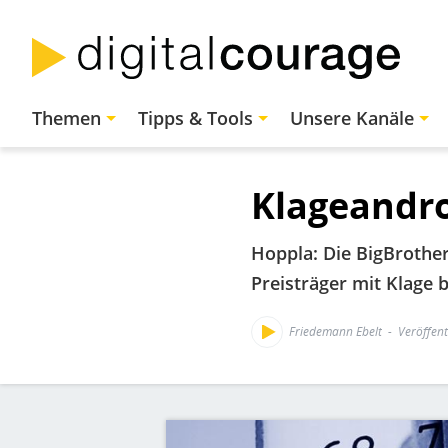
Direkt
zum
Inhalt
Hauptnavigation
Themen
Tipps & Tools
Unsere Kanäle
Klageandr
Hoppla: Die BigBrothe
Preisträger mit Klage 
Friedemann Ebelt
Veröffent
Bild