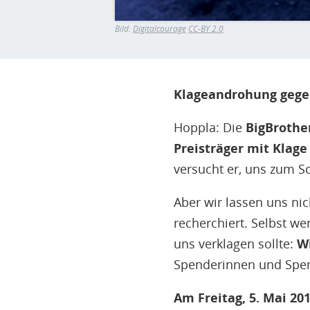
Bild:
Digitalcourage
CC-BY 2.0
Klageandrohung gegen
Hoppla: Die
BigBrothe
Preisträger mit Klage
versucht er, uns zum S
Aber wir lassen uns nic
recherchiert. Selbst we
uns verklagen sollte:
Wi
Spenderinnen und Spen
Am Freitag, 5. Mai 20