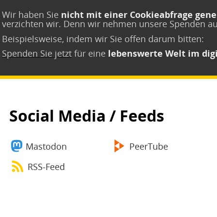
Wir haben Sie
nicht mit einer Cookieabfrage gene
verzichten wir. Denn wir nehmen unsere Spenden a
Beispielsweise, indem wir Sie offen darum bitten:
Spenden Sie jetzt
für eine
lebenswerte Welt im digi
Social Media / Feeds
Mastodon
PeerTube
RSS-Feed