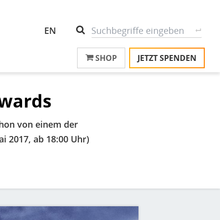
Header
S
Suche
EN
Top
SHOP
JETZT SPENDEN
M
Menu
T
na
T
Awards
&
T
chon von einem der
U
ai 2017, ab 18:00 Uhr)
K
M
P
Ü