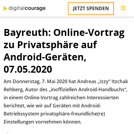
Direkt
JETZT SPENDEN
zum
S
Inhalt
Bayreuth: Online-Vortrag
M
T
zu Privatsphäre auf
na
T
Android-Geräten,
&
T
07.05.2020
U
Am Donnerstag, 7. Mai 2020 hat Andreas „Izzy“ Itzchak
K
Rehberg, Autor des „inoffiziellen Android-Handbuchs“,
M
in einem Online-Vortrag zahlreichen Interessierten
berichtet, wie wir auf Geräten mit Android-
P
Betriebssystem privatsphäre-freundliche(re)
Ü
Einstellungen vornehmen können.
u