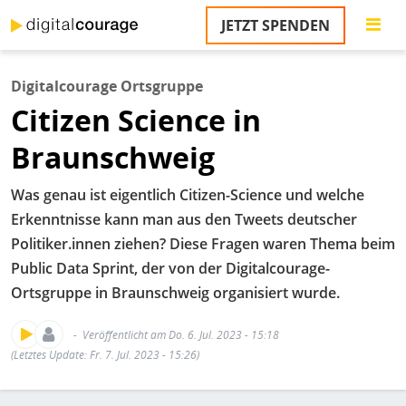
Direkt
JETZT SPENDEN
zum
S
Inhalt
Digitalcourage Ortsgruppe
M
Citizen Science in
T
na
Braunschweig
T
&
T
Was genau ist eigentlich Citizen-Science und welche
Erkenntnisse kann man aus den Tweets deutscher
U
Politiker.innen ziehen? Diese Fragen waren Thema beim
K
Public Data Sprint, der von der Digitalcourage-
M
Ortsgruppe in Braunschweig organisiert wurde.
P
Veröffentlicht am Do. 6. Jul. 2023 - 15:18
(Letztes Update: Fr. 7. Jul. 2023 - 15:26)
Ü
u