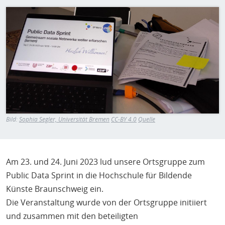
H
E
Bild
T
M
Bild:
Sophia Segler, Universität Bremen
CC-BY 4.0
Quelle
Am 23. und 24. Juni 2023 lud unsere Ortsgruppe zum
Public Data Sprint in die Hochschule für Bildende
Künste Braunschweig ein.
Die Veranstaltung wurde von der Ortsgruppe initiiert
und zusammen mit den beteiligten