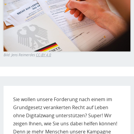
H
E
T
M
Bild:
Jens Reimerdes
CC-BY 4.0
Sie wollen unsere Forderung nach einem im
Grundgesetz verankerten Recht auf Leben
ohne Digitalzwang unterstützen? Super! Wir
zeigen Ihnen, wie Sie uns dabei helfen können!
Denn je mehr Menschen unsere Kampagne