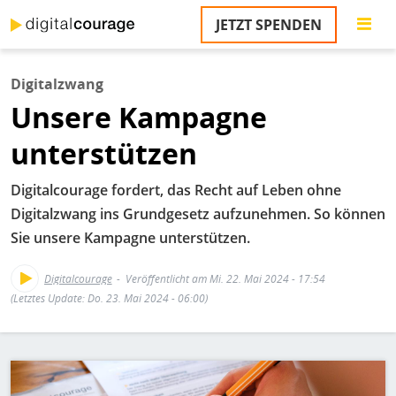
Direkt
JETZT SPENDEN
zum
S
Inhalt
Digitalzwang
M
Unsere Kampagne
T
na
unterstützen
T
&
T
Digitalcourage fordert, das Recht auf Leben ohne
Digitalzwang ins Grundgesetz aufzunehmen. So können
U
Sie unsere Kampagne unterstützen.
K
M
Digitalcourage
Veröffentlicht am Mi. 22. Mai 2024 - 17:54
(Letztes Update: Do. 23. Mai 2024 - 06:00)
P
Ü
Bild
u