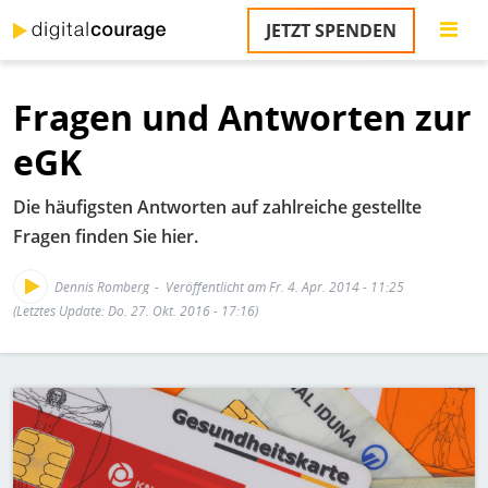
Direkt
JETZT SPENDEN
zum
S
Inhalt
Fragen und Antworten zur
M
T
eGK
na
T
Die häufigsten Antworten auf zahlreiche gestellte
&
T
Fragen finden Sie hier.
U
Dennis Romberg
Veröffentlicht am Fr. 4. Apr. 2014 - 11:25
K
(Letztes Update: Do. 27. Okt. 2016 - 17:16)
M
P
Bild
Ü
u