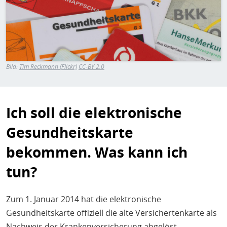
H
E
T
M
Bild:
Tim Reckmann (Flickr)
CC-BY 2.0
Ich soll die elektronische
Gesundheitskarte
bekommen. Was kann ich
tun?
Zum 1. Januar 2014 hat die elektronische
Gesundheitskarte offiziell die alte Versichertenkarte als
Nachweis der Krankenversicherung abgelöst.