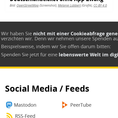
Bild:
OpenStreetMap
(Screenshot),
Melanie Lübbert
(Grafik),
CC-BY 4.0
Wir haben Sie
nicht mit einer Cookieabfrage gene
verzichten wir. Denn wir nehmen unsere Spenden a
Beispielsweise, indem wir Sie offen darum bitten:
Spenden Sie jetzt
für eine
lebenswerte Welt im digi
Social Media / Feeds
Mastodon
PeerTube
RSS-Feed