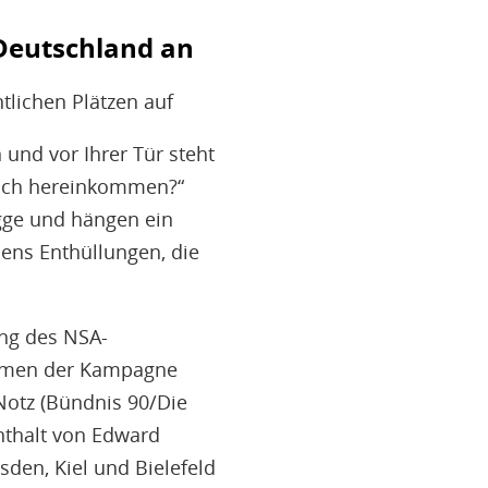
u
Deutschland an
H
E
T
tlichen Plätzen auf
M
n und vor Ihrer Tür steht
 ich hereinkommen?“
agge und hängen ein
dens Enthüllungen, die
ng des NSA-
ahmen der Kampagne
Notz (Bündnis 90/Die
enthalt von Edward
den, Kiel und Bielefeld