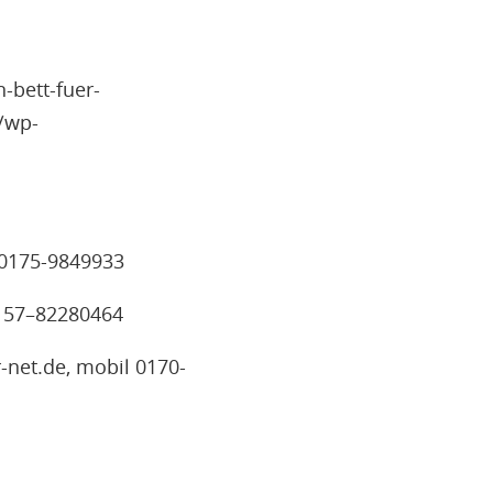
-bett-fuer-
/wp-
 0175-9849933
0157–82280464
-net.de, mobil 0170-