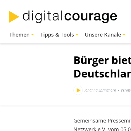
Direkt
zum
Inhalt
Hauptnavigation
Themen
Tipps & Tools
Unsere Kanäle
Bürger bie
Deutschla
Johanna Springhorn
Veröff
Gemeinsame Pressemitt
Netzwerk e.V. vom 05.0