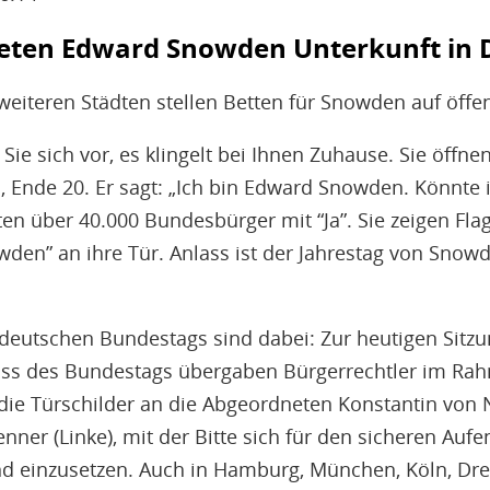
ieten Edward Snowden Unterkunft in 
weiteren Städten stellen Betten für Snowden auf öffen
n Sie sich vor, es klingelt bei Ihnen Zuhause. Sie öffne
 Ende 20. Er sagt: „Ich bin Edward Snowden. Könnte
ten über 40.000 Bundesbürger mit “Ja”. Sie zeigen Fl
owden” an ihre Tür. Anlass ist der Jahrestag von Snow
eutschen Bundestags sind dabei: Zur heutigen Sitzu
ss des Bundestags übergaben Bürgerrechtler im R
 die Türschilder an die Abgeordneten Konstantin von 
ner (Linke), mit der Bitte sich für den sicheren Auf
 einzusetzen. Auch in Hamburg, München, Köln, Dres