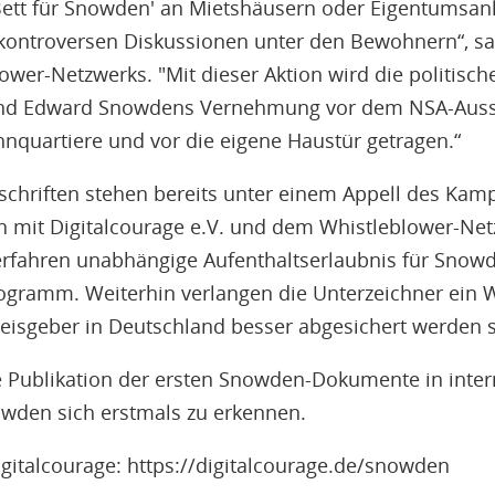
Bett für Snowden' an Mietshäusern oder Eigentumsan
u kontroversen Diskussionen unter den Bewohnern“, sa
ower-Netzwerks. "Mit dieser Aktion wird die politisc
und Edward Snowdens Vernehmung vor dem NSA-Aussc
nquartiere und vor die eigene Haustür getragen.“
schriften stehen bereits unter einem Appell des Ka
 mit Digitalcourage e.V. und dem Whistleblower-Netz
erfahren unabhängige Aufenthaltserlaubnis für Snow
gramm. Weiterhin verlangen die Unterzeichner ein W
eisgeber in Deutschland besser abgesichert werden s
die Publikation der ersten Snowden-Dokumente in inter
wden sich erstmals zu erkennen.
igitalcourage: https://digitalcourage.de/snowden