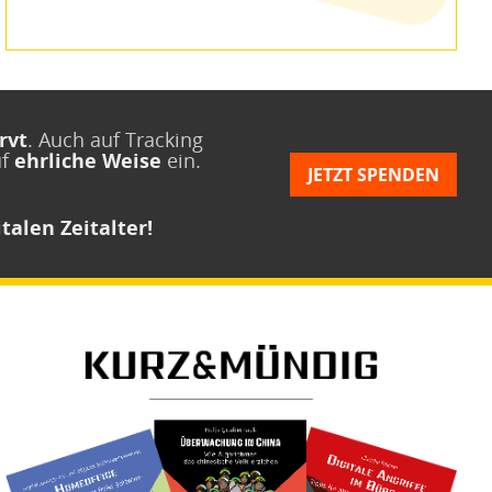
rvt
. Auch auf Tracking
uf
ehrliche Weise
ein.
JETZT SPENDEN
talen Zeitalter!