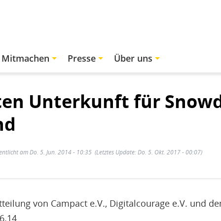
Mitmachen
Presse
Über uns
ten Unterkunft für Snowd
nd
entlicht am Do. 5. Jun. 2014 - 10:35
(Letztes Update: Do. 5. Okt. 2017 - 00:07)
eilung von Campact e.V., Digitalcourage e.V. und d
6.14