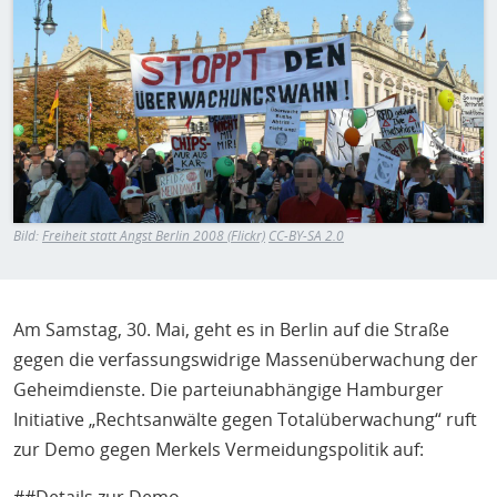
H
E
T
M
Bild:
Freiheit statt Angst Berlin 2008 (Flickr)
CC-BY-SA 2.0
Am Samstag, 30. Mai, geht es in Berlin auf die Straße
gegen die verfassungswidrige Massenüberwachung der
Geheimdienste. Die parteiunabhängige Hamburger
Initiative „Rechtsanwälte gegen Totalüberwachung“ ruft
zur Demo gegen Merkels Vermeidungspolitik auf: