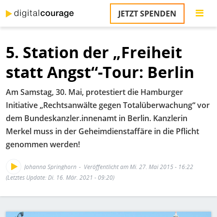
Direkt
JETZT SPENDEN
zum
S
Inhalt
5. Station der „Freiheit
M
T
statt Angst“-Tour: Berlin
na
T
Am Samstag, 30. Mai, protestiert die Hamburger
&
T
Initiative „Rechtsanwälte gegen Totalüberwachung“ vor
dem Bundeskanzler.innenamt in Berlin. Kanzlerin
U
Merkel muss in der Geheimdienstaffäre in die Pflicht
K
genommen werden!
M
Johanna Springhorn
Veröffentlicht am Mi. 27. Mai 2015 - 16:22
P
(Letztes Update: Di. 16. Mär. 2021 - 09:20)
Ü
u
Bild