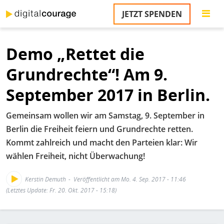
Direkt
JETZT SPENDEN
zum
S
Inhalt
Demo „Rettet die
M
T
Grundrechte“! Am 9.
na
T
September 2017 in Berlin.
&
T
Gemeinsam wollen wir am Samstag, 9. September in
U
Berlin die Freiheit feiern und Grundrechte retten.
K
Kommt zahlreich und macht den Parteien klar: Wir
wählen Freiheit, nicht Überwachung!
M
P
Kerstin Demuth
Veröffentlicht am Mo. 4. Sep. 2017 - 11:46
(Letztes Update: Fr. 20. Okt. 2017 - 15:18)
Ü
u