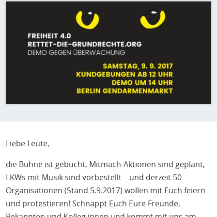
H
Bild
E
T
M
Liebe Leute,
die Bühne ist gebucht, Mitmach-Aktionen sind geplant,
LKWs mit Musik sind vorbestellt – und derzeit 50
Organisationen (Stand 5.9.2017) wollen mit Euch feiern
und protestieren! Schnappt Euch Eure Freunde,
Bekannten und Kolleg.innen und kommt mit uns am