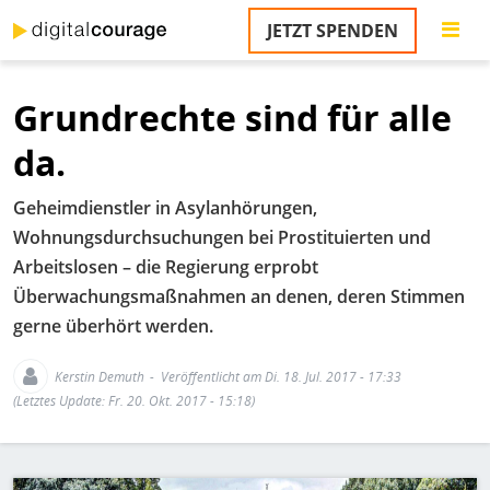
Direkt
JETZT SPENDEN
zum
S
Inhalt
Grundrechte sind für alle
M
T
da.
na
T
Geheimdienstler in Asylanhörungen,
&
T
Wohnungsdurchsuchungen bei Prostituierten und
Arbeitslosen – die Regierung erprobt
U
Überwachungsmaßnahmen an denen, deren Stimmen
K
gerne überhört werden.
M
Kerstin Demuth
Veröffentlicht am Di. 18. Jul. 2017 - 17:33
P
(Letztes Update: Fr. 20. Okt. 2017 - 15:18)
Ü
u
Bild