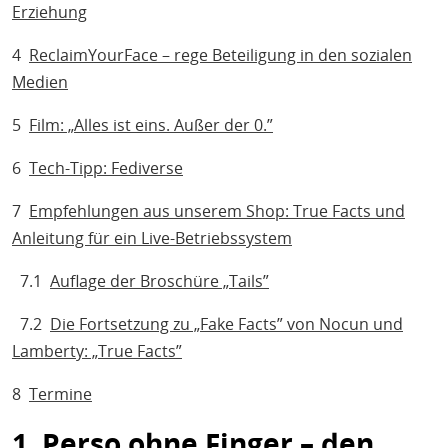
Erziehung
4
ReclaimYourFace – rege Beteiligung in den sozialen
Medien
5
Film: „Alles ist eins. Außer der 0.”
6
Tech-Tipp: Fediverse
7
Empfehlungen aus unserem Shop: True Facts und
Anleitung für ein Live-Betriebssystem
7.1
Auflage der Broschüre „Tails”
7.2
Die Fortsetzung zu „Fake Facts” von Nocun und
Lamberty: „True Facts”
8
Termine
1 Perso ohne Finger – den