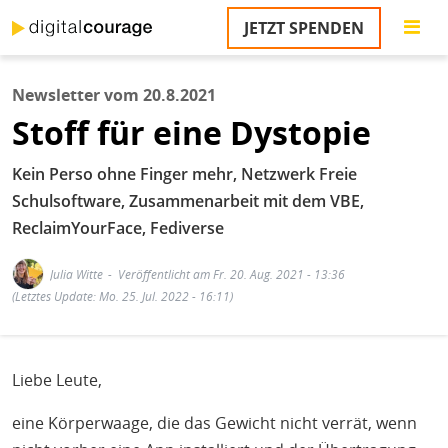
Direkt
JETZT SPENDEN
zum
Inhalt
Newsletter vom 20.8.2021
Stoff für eine Dystopie
Kein Perso ohne Finger mehr, Netzwerk Freie
Schulsoftware, Zusammenarbeit mit dem VBE,
ReclaimYourFace, Fediverse
Julia Witte
Veröffentlicht am Fr. 20. Aug. 2021 - 13:36
(Letztes Update: Mo. 25. Jul. 2022 - 16:11)
Liebe Leute,
eine Körperwaage, die das Gewicht nicht verrät, wenn