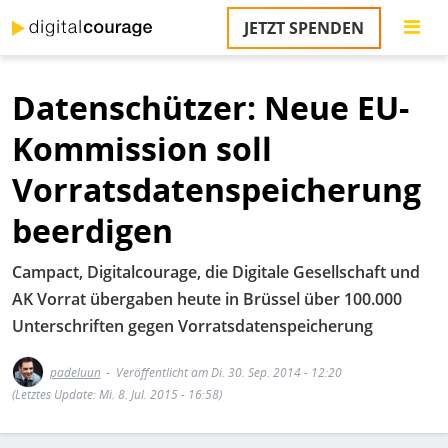
Direkt
JETZT SPENDEN
zum
S
Inhalt
Datenschützer: Neue EU-
M
T
Kommission soll
na
T
Vorratsdatenspeicherung
&
T
beerdigen
U
Campact, Digitalcourage, die Digitale Gesellschaft und
K
AK Vorrat übergaben heute in Brüssel über 100.000
M
Unterschriften gegen Vorratsdatenspeicherung
P
padeluun
Veröffentlicht am Di. 30. Sep. 2014 - 12:20
Ü
(Letztes Update: Mi. 8. Jul. 2015 - 16:58)
u