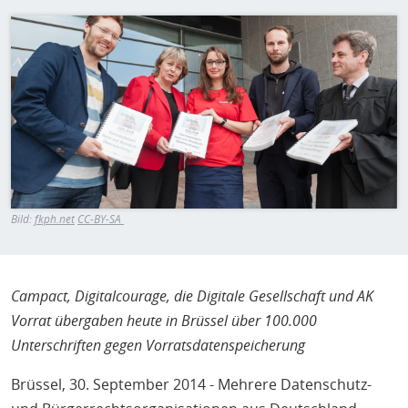
H
E
Bild
T
M
Bild:
fkph.net
CC-BY-SA
Campact, Digitalcourage, die Digitale Gesellschaft und AK
Vorrat übergaben heute in Brüssel über 100.000
Unterschriften gegen Vorratsdatenspeicherung
Brüssel, 30. September 2014 - Mehrere Datenschutz-