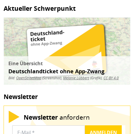
Aktueller Schwerpunkt
Bild
Eine Übersicht
Deutschlandticket ohne App-Zwang
Bild:
OpenStreetMap
(Screenshot),
Melanie Lübbert
(Grafik),
CC-BY 4.0
Newsletter
Newsletter
anfordern