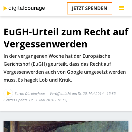
Direkt
JETZT SPENDEN
zum
S
Inhalt
EuGH-Urteil zum Recht auf
M
T
Vergessenwerden
na
T
In der vergangenen Woche hat der Europäische
&
T
Gerichtshof (EuGH) geurteilt, dass das Recht auf
Vergessenwerden auch von Google umgesetzt werden
U
muss. Es hagelt Lob und Kritik.
K
M
Sarah Dörpinghaus
Veröffentlicht am Di. 20. Mai 2014 - 15:35
(Letztes Update: Do. 7. Mai 2020 - 16:15)
P
Ü
Bild
u