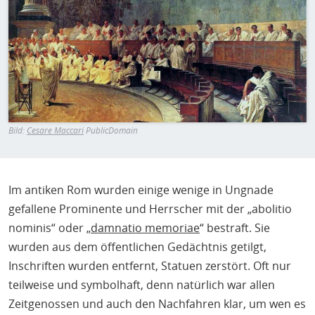
H
E
T
M
Bild:
Cesare Maccari
PublicDomain
Im antiken Rom wurden einige wenige in Ungnade
gefallene Prominente und Herrscher mit der „abolitio
nominis“ oder „
damnatio memoriae
“ bestraft. Sie
wurden aus dem öffentlichen Gedächtnis getilgt,
Inschriften wurden entfernt, Statuen zerstört. Oft nur
teilweise und symbolhaft, denn natürlich war allen
Zeitgenossen und auch den Nachfahren klar, um wen es