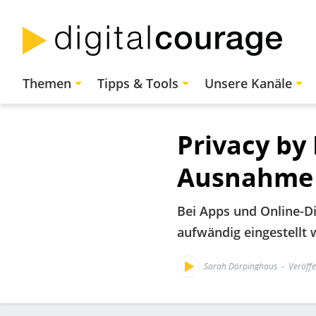
Direkt
zum
Inhalt
Hauptnavigation
Themen
Tipps & Tools
Unsere Kanäle
Privacy by
Ausnahme 
Bei Apps und Online-Di
aufwändig eingestellt 
Sarah Dörpinghaus
Veröffe