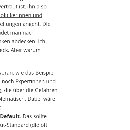
traut ist, ihn also
olitikerinnen und
tellungen angeht. Die
indet man nach
nken abdecken. Ich
heck. Aber warum
 voran, wie das
Beispiel
r noch Expertinnen und
n
, die über die Gefahren
blematisch. Dabei wäre
t
 Default
. Das sollte
t-Standard (die oft