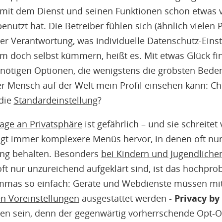
mit dem Dienst und seinen Funktionen schon etwas ver
enutzt hat. Die Betreiber fühlen sich (ähnlich vielen
P
n der Verantwortung, was individuelle Datenschutz-Eins
m doch selbst kümmern, heißt es. Mit etwas Glück f
nötigen Optionen, die wenigstens die gröbsten Bede
er Mensch auf der Welt mein Profil einsehen kann: C
 die
Standardeinstellung
?
sage an Privatsphäre
ist gefährlich – und sie schreitet
ingt immer komplexere Menüs hervor, in denen oft nu
ung behalten. Besonders
bei Kindern und Jugendliche
t nur unzureichend aufgeklärt sind, ist das hochpro
emmas so einfach: Geräte und Webdienste müssen mi
n Voreinstellungen
ausgestattet werden -
Privacy by
ben sein, denn der gegenwärtig vorherrschende Opt-Ou