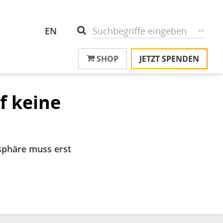
Header
S
Suche
EN
Top
SHOP
JETZT SPENDEN
M
Menu
T
na
T
f keine
&
T
U
sphäre muss erst
K
M
P
Ü