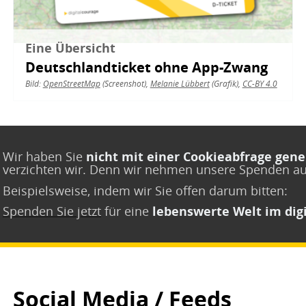
Eine Übersicht
Deutschlandticket ohne App-Zwang
Bild:
OpenStreetMap
(Screenshot),
Melanie Lübbert
(Grafik),
CC-BY 4.0
Wir haben Sie
nicht mit einer Cookieabfrage gene
verzichten wir. Denn wir nehmen unsere Spenden a
Beispielsweise, indem wir Sie offen darum bitten:
Spenden Sie jetzt
für eine
lebenswerte Welt im digi
Social Media / Feeds