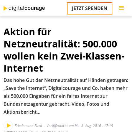
Direkt
JETZT SPENDEN
zum
S
Inhalt
Aktion für
M
T
Netzneutralität: 500.000
na
T
wollen kein Zwei-Klassen-
&
T
Internet
U
Das hohe Gut der Netzneutralität auf Händen getragen:
K
„Save the Internet“, Digitalcourage und Co. haben mehr
M
als 500.000 Eingaben für ein faires Internet zur
Bundesnetzagentur gebracht. Video, Fotos und
P
Aktionsbericht…
Ü
u
Friedemann Ebelt
Veröffentlicht am Mo. 8. Aug. 2016 - 17:19