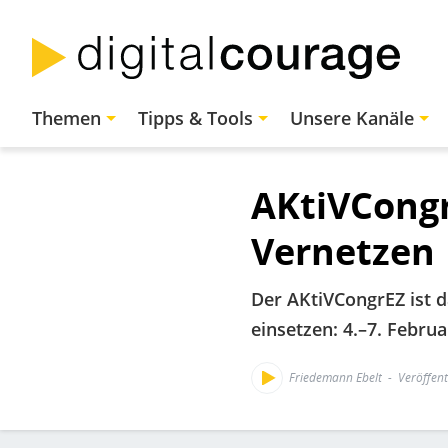
Direkt
zum
Inhalt
Hauptnavigation
Themen
Tipps & Tools
Unsere Kanäle
AKtiVCongr
Vernetzen
Der AKtiVCongrEZ ist da
einsetzen: 4.–7. Februa
Friedemann Ebelt
Veröffent