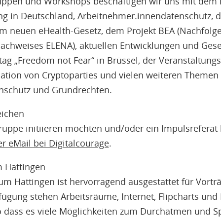
ruppen und Workshops beschäftigen wir uns mit dem 
ng in Deutschland, Arbeitnehmer.innendatenschutz, 
neuen eHealth-Gesetz, dem Projekt BEA (Nachfolge
nachweises ELENA), aktuellen Entwicklungen und Ges
tag „Freedom not Fear“ in Brüssel, der Veranstaltung
tion von Cryptoparties und vielen weiteren Themen z
tenschutz und Grundrechten.
eichen
ruppe initiieren möchten und/oder ein Impulsreferat
er eMail bei Digitalcourage
.
 Hattingen
m Hattingen ist hervorragend ausgestattet für Vort
fügung stehen Arbeitsräume, Internet, Flipcharts un
so dass es viele Möglichkeiten zum Durchatmen und Sp