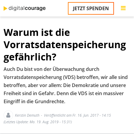
Direkt
JETZT SPENDEN
zum
S
Inhalt
Warum ist die
M
T
Vorratsdatenspeicherung
na
T
gefährlich?
&
T
Auch Du bist von der Überwachung durch
U
Vorratsdatenspeicherung (VDS) betroffen, wir alle sind
K
betroffen, aber vor allem: Die Demokratie und unsere
Freiheit sind in Gefahr. Denn die VDS ist ein massiver
M
Eingriff in die Grundrechte.
P
Kerstin Demuth
Veröffentlicht am Fr. 16. Jun. 2017 - 14:15
Ü
(Letztes Update: Mo. 19. Aug. 2019 - 15:31)
u