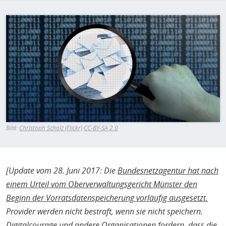
H
E
Bild
T
M
Bild:
Christoph Scholz (Flickr)
CC-BY-SA 2.0
[Update vom 28. Juni 2017: Die
Bundesnetzagentur hat nach
einem Urteil vom Oberverwaltungsgericht Münster den
Beginn der Vorratsdatenspeicherung vorläufig ausgesetzt.
Provider werden nicht bestraft, wenn sie nicht speichern.
Digitalcourage und andere Organisationen fordern, dass die