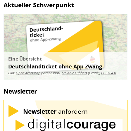
Aktueller Schwerpunkt
Bild
Eine Übersicht
Deutschlandticket ohne App-Zwang
Bild:
OpenStreetMap
(Screenshot),
Melanie Lübbert
(Grafik),
CC-BY 4.0
Newsletter
Newsletter
anfordern