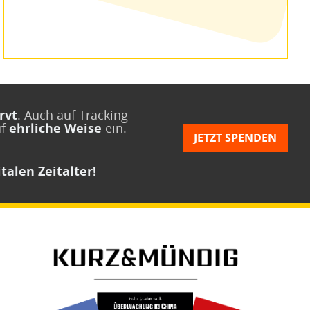
rvt
. Auch auf Tracking
uf
ehrliche Weise
ein.
JETZT SPENDEN
talen Zeitalter!