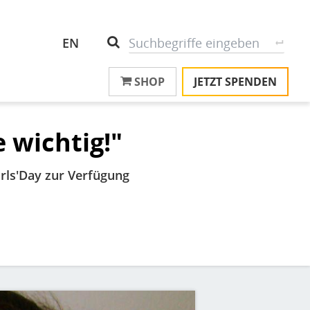
Header
S
Suche
EN
Top
SHOP
JETZT SPENDEN
M
Menu
T
na
T
e wichtig!"
&
T
irls'Day zur Verfügung
U
K
M
P
Ü