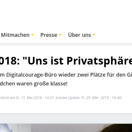
Mitmachen
Presse
Über uns
018: "Uns ist Privatsphär
im Digitalcourage-Büro wieder zwei Plätze für den G
ädchen waren große klasse!
ntlicht am Di. 15. Mai 2018 - 14:31
(Letztes Update: Fr. 29. Mär. 2019 - 10:40)