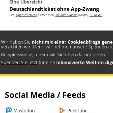
Eine Übersicht
Deutschlandticket ohne App-Zwang
Bild:
OpenStreetMap
(Screenshot),
Melanie Lübbert
(Grafik),
CC-BY 4.0
Wir haben Sie
nicht mit einer Cookieabfrage gene
verzichten wir. Denn wir nehmen unsere Spenden a
Beispielsweise, indem wir Sie offen darum bitten:
Spenden Sie jetzt
für eine
lebenswerte Welt im digi
Social Media / Feeds
Mastodon
PeerTube