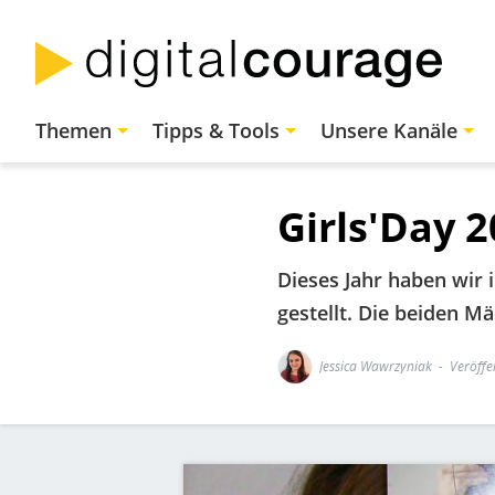
Direkt
zum
Inhalt
Hauptnavigation
Themen
Tipps & Tools
Unsere Kanäle
Girls'Day 2
Dieses Jahr haben wir 
gestellt. Die beiden M
Jessica Wawrzyniak
Veröffe
Bild