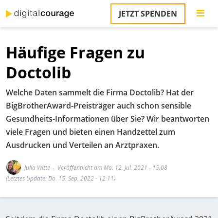
Direkt
JETZT SPENDEN
zum
S
Inhalt
Häufige Fragen zu
M
T
Doctolib
na
T
Welche Daten sammelt die Firma Doctolib? Hat der
&
T
BigBrotherAward-Preisträger auch schon sensible
Gesundheits-Informationen über Sie? Wir beantworten
U
viele Fragen und bieten einen Handzettel zum
K
Ausdrucken und Verteilen an Arztpraxen.
M
Julia Witte
Veröffentlicht am Mo. 12. Jul. 2021 - 15:08
P
(Letztes Update: Do. 15. Sep. 2022 - 12:11)
Ü
u