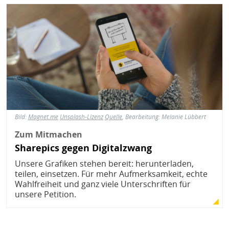
Bild
Bild:
Magnet.me
Unsplash-Lizenz
Quelle
, Bearbeitung: Melanie Lübbert
Zum Mitmachen
Sharepics gegen Digitalzwang
Unsere Grafiken stehen bereit: herunterladen,
teilen, einsetzen. Für mehr Aufmerksamkeit, echte
Wahlfreiheit und ganz viele Unterschriften für
unsere Petition.