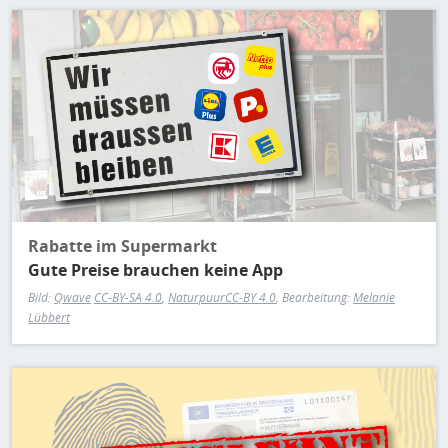
H
E
Bild
T
M
Rabatte im Supermarkt
Gute Preise brauchen keine App
Bild:
Qwave
CC-BY-SA 4.0
,
Naturpuur
CC-BY 4.0
, Bearbeitung:
Melanie
Lübbert
Bild