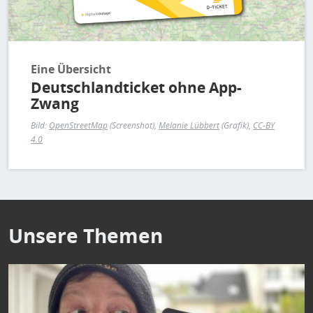
Eine Übersicht
Deutschlandticket ohne App-
Zwang
Bild:
OpenStreetMap
(Screenshot),
Melanie Lübbert
(Grafik),
CC-BY
4.0
Unsere Themen
Bild