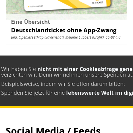
Eine Übersicht
Deutschlandticket ohne App-Zwang
Bild:
OpenStreetMap
(Screenshot),
Melanie Lübbert
(Grafik),
CC-BY 4.0
Wir haben Sie
nicht mit einer Cookieabfrage gene
verzichten wir. Denn wir nehmen unsere Spenden a
Beispielsweise, indem wir Sie offen darum bitten:
Spenden Sie jetzt
für eine
lebenswerte Welt im digi
Social Media / Feeds