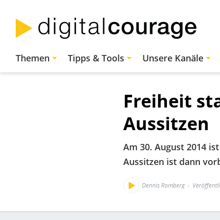
Direkt
zum
Inhalt
Hauptnavigation
Themen
Tipps & Tools
Unsere Kanäle
Freiheit st
Aussitzen
Am 30. August 2014 is
Aussitzen ist dann vorb
Dennis Romberg
Veröffentl