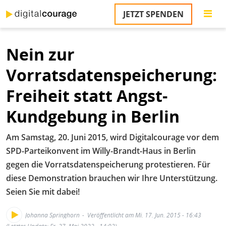
Direkt
JETZT SPENDEN
zum
S
Inhalt
Nein zur
M
T
Vorratsdatenspeicherung:
na
T
Freiheit statt Angst-
&
T
Kundgebung in Berlin
U
Am Samstag, 20. Juni 2015, wird Digitalcourage vor dem
K
SPD-Parteikonvent im Willy-Brandt-Haus in Berlin
M
gegen die Vorratsdatenspeicherung protestieren. Für
diese Demonstration brauchen wir Ihre Unterstützung.
P
Seien Sie mit dabei!
Ü
u
Johanna Springhorn
Veröffentlicht am Mi. 17. Jun. 2015 - 16:43