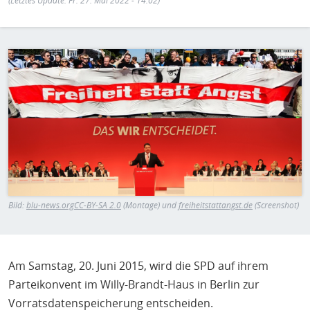
H
(Letztes Update: Fr. 27. Mai 2022 - 14:02)
E
T
Bild
M
Bild:
blu-news.org
CC-BY-SA 2.0
(Montage) und
freiheitstattangst.de
(Screenshot)
Am Samstag, 20. Juni 2015, wird die SPD auf ihrem
Parteikonvent im Willy-Brandt-Haus in Berlin zur
Vorratsdatenspeicherung entscheiden.