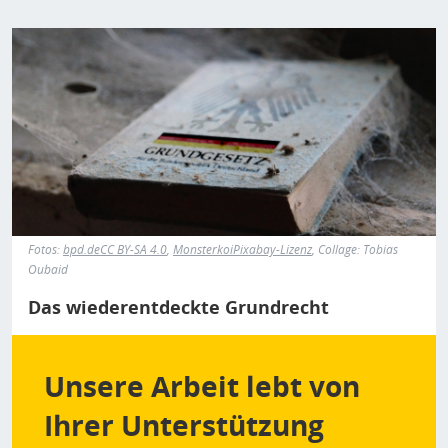
Bild
Fotos:
bpd.de
CC BY-SA 4.0
,
Monsterkoi
Pixabay-Lizenz
, Collage: Tobias
Oubaid
Das wiederentdeckte Grundrecht
Unsere Arbeit lebt von
Ihrer Unterstützung