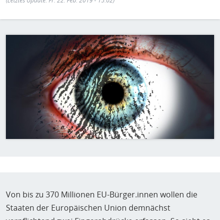
H
(Letztes Update: Fr. 22. Feb. 2019 - 15:02)
E
T
Bild
M
Von bis zu 370 Millionen EU-Bürger.innen wollen die
Staaten der Europäischen Union demnächst