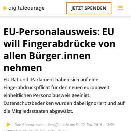
Direkt
JETZT SPENDEN
zum
S
Inhalt
EU-Personalausweis: EU
M
T
will Fingerabdrücke von
na
T
allen Bürger.innen
&
T
nehmen
U
EU-Rat und -Parlament haben sich auf eine
K
Fingerabdruckpflicht für den neuen europaweit
M
einheitlichen Personalausweis geeinigt.
Datenschutzbedenken wurden dabei ignoriert und auf
P
die Mitgliedsstaaten abgewälzt.
Ü
u
David Leeuwestein
Veröffentlicht am Fr. 22. Feb. 2019 - 13:59