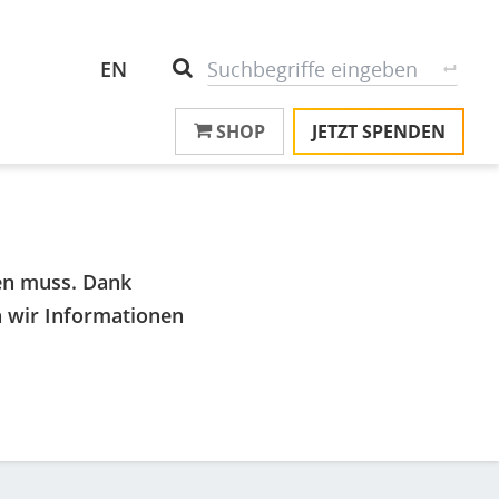
Header
S
Suche
EN
Top
SHOP
JETZT SPENDEN
M
Menu
T
na
T
&
T
en muss. Dank
U
n wir Informationen
K
M
P
Ü