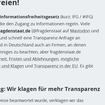
eien!
Informationsfreiheitsgesetz
(kurz: IFG / #IFG)
die den Zugang zu Informationen regeln. Viele
ragdenstaat.de
(@fragdenstaat auf
Mastodon
und
h und schnell eine Transparenz-Anfrage an
nd in Deutschland auch an Firmen, an denen
s einiges zu beachten, aber fragdenstaat.de
heit
,
Fristen und Ablehnungen
,
mögliche
e und Klagen
und
Transparenz in der EU
. Es gibt
ng: Wir klagen für mehr Transparenz
weise beantwortet wurde, verklagen wir das