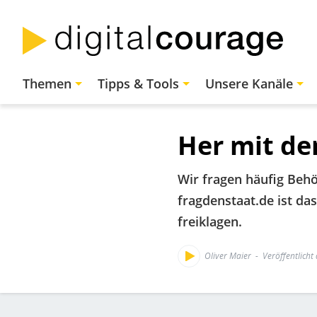
Direkt
zum
Inhalt
Hauptnavigation
Themen
Tipps & Tools
Unsere Kanäle
Her mit d
Wir fragen häufig Beh
fragdenstaat.de ist d
freiklagen.
Oliver Maier
Veröffentlicht