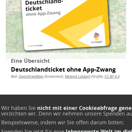
Eine Übersicht
Deutschlandticket ohne App-Zwang
Bild:
OpenStreetMap
(Screenshot),
Melanie Lübbert
(Grafik),
CC-BY 4.0
Wir haben Sie
nicht mit einer Cookieabfrage gene
verzichten wir. Denn wir nehmen unsere Spenden a
Beispielsweise, indem wir Sie offen darum bitten:
Spenden Sie jetzt
für eine
lebenswerte Welt im digi