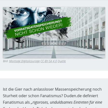
H
E
Bild
T
M
Bild:
Montage Digitalcourage
CC-BY-SA 4.0
Quelle
Ist die Gier nach anlassloser Massenspeicherung noch
Sturheit oder schon Fanatismus? Duden.de definiert
Fanatismus als
„rigoroses, unduldsames Eintreten für eine