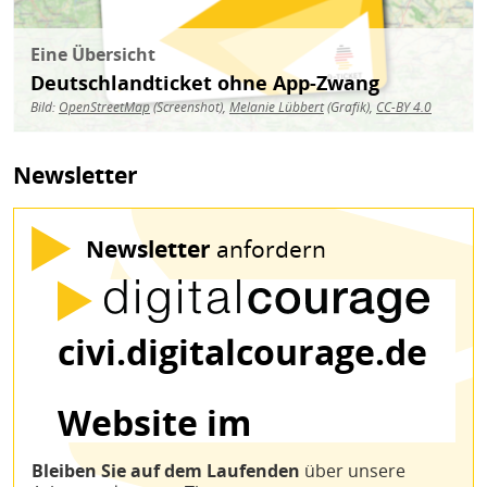
Eine Übersicht
Deutschlandticket ohne App-Zwang
Bild:
OpenStreetMap
(Screenshot),
Melanie Lübbert
(Grafik),
CC-BY 4.0
Newsletter
Newsletter
anfordern
Bleiben Sie auf dem Laufenden
über unsere