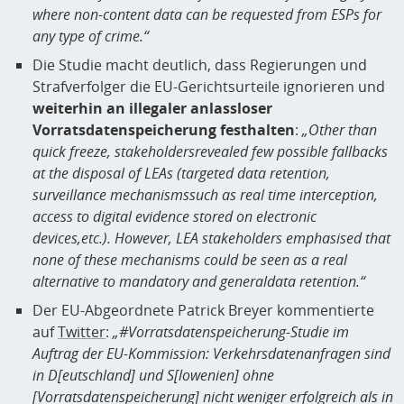
where non-content data can be requested from ESPs for
any type of crime.“
Die Studie macht deutlich, dass Regierungen und
Strafverfolger die EU-Gerichtsurteile ignorieren und
weiterhin an illegaler anlassloser
Vorratsdatenspeicherung festhalten
:
„Other than
quick freeze, stakeholdersrevealed few possible fallbacks
at the disposal of LEAs (targeted data retention,
surveillance mechanismssuch as real time interception,
access to digital evidence stored on electronic
devices,etc.). However, LEA stakeholders emphasised that
none of these mechanisms could be seen as a real
alternative to mandatory and generaldata retention.“
Der EU-Abgeordnete Patrick Breyer kommentierte
auf
Twitter
:
„#Vorratsdatenspeicherung-Studie im
Auftrag der EU-Kommission: Verkehrsdatenanfragen sind
in D[eutschland] und S[lowenien] ohne
[Vorratsdatenspeicherung] nicht weniger erfolgreich als in