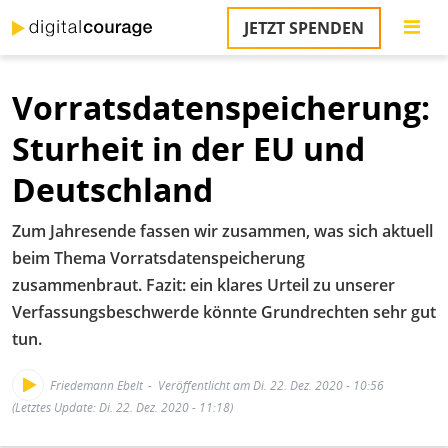
Direkt
JETZT SPENDEN
zum
S
Inhalt
Vorratsdatenspeicherung:
M
T
Sturheit in der EU und
na
T
Deutschland
&
T
Zum Jahresende fassen wir zusammen, was sich aktuell
U
beim Thema Vorratsdatenspeicherung
K
zusammenbraut. Fazit: ein klares Urteil zu unserer
Verfassungsbeschwerde könnte Grundrechten sehr gut
M
tun.
P
Friedemann Ebelt
Veröffentlicht am Di. 22. Dez. 2020 - 10:56
Ü
(Letztes Update: Di. 22. Dez. 2020 - 11:18)
u