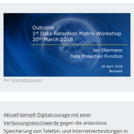
H
E
T
Bild
M
Bild:
Screenshot Europol
Aktuell kämpft Digitalcourage mit einer
Verfassungsbeschwerde
gegen die anlasslose
Speicherung von Telefon- und Internetverbindungen in