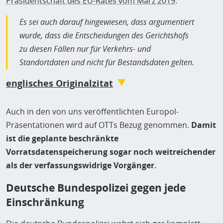
Präsidentschaft des EU-Rates vom März 2019
:
Es sei auch darauf hingewiesen, dass argumentiert
wurde, dass die Entscheidungen des Gerichtshofs
zu diesen Fällen nur für Verkehrs- und
Standortdaten und nicht für Bestandsdaten gelten.
englisches Originalzitat
it should also be noted that it has been argued that
Auch in den von uns veröffentlichten Europol-
the findings of the Court in those cases apply only
Präsentationen wird auf OTTs Bezug genommen.
Damit
to traffic and location data, and not to subscriber
ist die geplante beschränkte
data.
Vorratsdatenspeicherung sogar noch weitreichender
als der verfassungswidrige Vorgänger.
Deutsche Bundespolizei gegen jede
Einschränkung