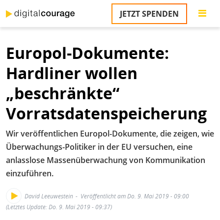
Direkt
JETZT SPENDEN
zum
S
Inhalt
Europol-Dokumente:
M
T
Hardliner wollen
na
T
„beschränkte“
&
T
Vorratsdatenspeicherung
U
Wir veröffentlichen Europol-Dokumente, die zeigen, wie
K
Überwachungs-Politiker in der EU versuchen, eine
M
anlasslose Massenüberwachung von Kommunikation
einzuführen.
P
Ü
David Leeuwestein
Veröffentlicht am Do. 9. Mai 2019 - 09:00
u
(Letztes Update: Do. 9. Mai 2019 - 09:37)