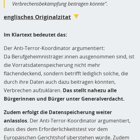
Verbrechensbekämpfung beitragen könnte".
englisches Originalzitat
The additional examptions for persons linked to
Im Klartext bedeutet das:
professional secrecy also mean that not the whole
population is affected. The population covered by
Der Anti-Terror-Koordinator argumentiert:
the measures would fall under the category that
Da Berufgeheimnisträger.innen ausgenommen sind, ist
they „could, for other reasons, contribute, through
die Vorratsdatenspeicherung nicht mehr
their data being retained, to fighting crime“.
flächendeckend, sondern betrifft lediglich solche, die
durch ihre Daten auch dazu beitragen könnten,
Verbrechen aufzuklären.
Das stellt nahezu alle
Bürgerinnen und Bürger unter Generalverdacht.
Zudem erfolgt die Datenspeicherung weiter
anlasslos
. Der Anti-Terror-Koordinator argumentiert,
dass dies dem Erforderlichkeitstest vor dem
Europäischen Gerichtshof überstehen würde. Zudem