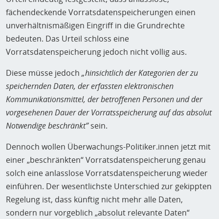
Übersichtsseite
.
Lebenssituation der Kommunizierenden ist möglich.
fächendeckende Vorratsdatenspeicherungen einen
Mehr Informationen zur Vorratsdatenspeicherung gibt
unverhältnismäßigen Eingriff in die Grundrechte
es auf unserer
Übersichtsseite
zur
bedeuten. Das Urteil schloss eine
Vorratsdatenspeicherung.
Vorratsdatenspeicherung jedoch nicht völlig aus.
Diese müsse jedoch
„hinsichtlich der Kategorien der zu
speichernden Daten, der erfassten elektronischen
Kommunikationsmittel, der betroffenen Personen und der
vorgesehenen Dauer der Vorratsspeicherung auf das absolut
Notwendige beschränkt”
sein.
Dennoch wollen Überwachungs-Politiker.innen jetzt mit
einer „beschränkten“ Vorratsdatenspeicherung genau
solch eine anlasslose Vorratsdatenspeicherung wieder
einführen. Der wesentlichste Unterschied zur gekippten
Regelung ist, dass künftig nicht mehr alle Daten,
sondern nur vorgeblich „absolut relevante Daten“