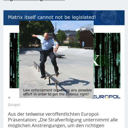
LE is, indeed, not advocating the general or
indiscriminate retention of any available
information but is making best effort to draw the
link to what is strictly necessary in order to prevent
and combat serious crime and terrorism. Focus
should be on what would not be absolutely
essential for the fight against serious crime and
terrorism.
Europol
Aus der teilweise veröffentlichten Europol-
Präsentation: „Die Strafverfolgung unternimmt alle
möglichen Anstrengungen, um den richtigen