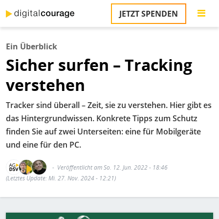
Direkt
JETZT SPENDEN
zum
S
Inhalt
Ein Überblick
M
Sicher surfen – Tracking
T
na
verstehen
T
&
T
Tracker sind überall – Zeit, sie zu verstehen. Hier gibt es
das Hintergrundwissen. Konkrete Tipps zum Schutz
U
finden Sie auf zwei Unterseiten: eine für Mobilgeräte
K
und eine für den PC.
M
Veröffentlicht am So. 12. Jun. 2022 - 18:46
P
(Letztes Update: Mi. 27. Nov. 2024 - 12:21)
Ü
u
Bild