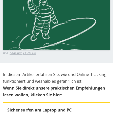
H
E
T
M
Bild:
padeluun
CC-BY 4.0
In diesem Artikel erfahren Sie, wie und Online-Tracking
funktioniert und weshalb es gefährlich ist.
Wenn Sie direkt unsere praktischen Empfehlungen
lesen wollen, klicken Sie hier:
Sicher surfen am Laptop und PC