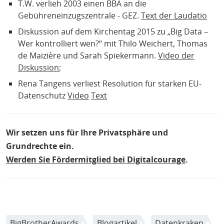
T.W. verlieh 2003 einen BBA an die
Gebühreneinzugszentrale - GEZ.
Text der Laudatio
Diskussion auf dem Kirchentag 2015 zu „Big Data –
Wer kontrolliert wen?“ mit Thilo Weichert, Thomas
de Maizière und Sarah Spiekermann.
Video der
Diskussion
;
Rena Tangens verliest Resolution für starken EU-
Datenschutz
Video
Text
Wir setzen uns für Ihre Privatsphäre und
Grundrechte ein.
Werden Sie Fördermitglied bei Digitalcourage
.
BigBrotherAwards
Blogartikel
Datenkraken