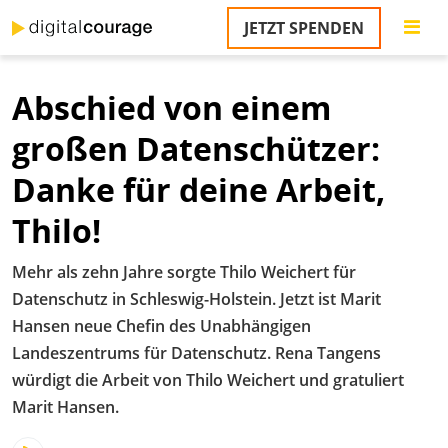
Direkt
JETZT SPENDEN
zum
S
Inhalt
Abschied von einem
M
T
großen Datenschützer:
na
T
Danke für deine Arbeit,
&
T
Thilo!
U
Mehr als zehn Jahre sorgte Thilo Weichert für
K
Datenschutz in Schleswig-Holstein. Jetzt ist Marit
M
Hansen neue Chefin des Unabhängigen
Landeszentrums für Datenschutz. Rena Tangens
P
würdigt die Arbeit von Thilo Weichert und gratuliert
Ü
Marit Hansen.
u