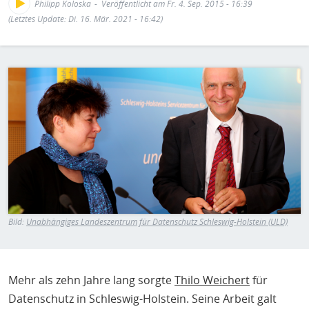
H
E
Philipp Koloska
Veröffentlicht am Fr. 4. Sep. 2015 - 16:39
(Letztes Update: Di. 16. Mär. 2021 - 16:42)
T
M
Bild
Bild:
Unabhängiges Landeszentrum für Datenschutz Schleswig-Holstein (ULD)
Mehr als zehn Jahre lang sorgte
Thilo Weichert
für
Datenschutz in Schleswig-Holstein. Seine Arbeit galt