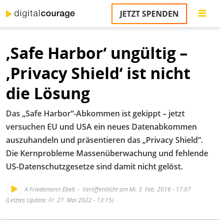
Direkt
JETZT SPENDEN
zum
S
Inhalt
‚Safe Harbor‘ ungültig –
M
T
‚Privacy Shield‘ ist nicht
na
T
die Lösung
&
T
Das „Safe Harbor“-Abkommen ist gekippt – jetzt
U
versuchen EU und USA ein neues Datenabkommen
K
auszuhandeln und präsentieren das „Privacy Shield“.
Die Kernprobleme Massenüberwachung und fehlende
M
US-Datenschutzgesetze sind damit nicht gelöst.
P
A Friedemann Ebelt
Veröffentlicht am Mi. 3. Feb. 2016 - 17:07
Ü
(Letztes Update: Fr. 27. Mai 2022 - 13:15)
u