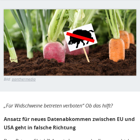
H
E
Bild
T
M
Bild:
panthermedia
„Für Widschweine betreten verboten“ Ob das hilft?
Ansatz für neues Datenabkommen zwischen EU und
USA geht in falsche Richtung