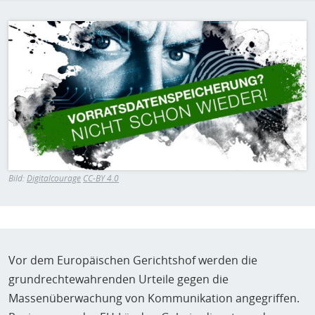
H
E
Bild
T
M
Bild:
Digitalcourage
CC-BY 4.0
Vor dem Europäischen Gerichtshof werden die
grundrechtewahrenden Urteile gegen die
Massenüberwachung von Kommunikation angegriffen.