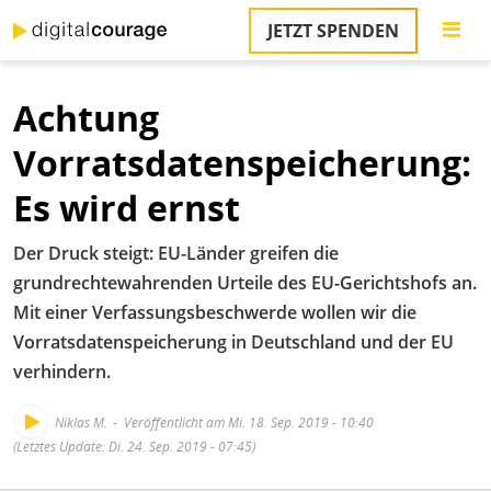
Direkt
JETZT SPENDEN
zum
S
Inhalt
Achtung
M
T
Vorratsdatenspeicherung:
na
T
Es wird ernst
&
T
Der Druck steigt: EU-Länder greifen die
U
grundrechtewahrenden Urteile des EU-Gerichtshofs an.
K
Mit einer Verfassungsbeschwerde wollen wir die
Vorratsdatenspeicherung in Deutschland und der EU
M
verhindern.
P
Niklas M.
Veröffentlicht am Mi. 18. Sep. 2019 - 10:40
Ü
(Letztes Update: Di. 24. Sep. 2019 - 07:45)
u