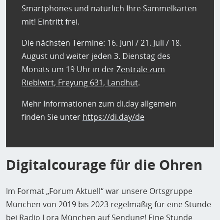
Smartphones und natürlich Ihre Sammelkarten
mit! Eintritt frei.
Die nächsten Termine: 16. Juni / 21. Juli / 18.
August und weiter jeden 3. Dienstag des
Monats um 19 Uhr in der
Zentrale zum
Rieblwirt, Freyung 631, Landhut
.
Mehr Informationen zum di.day allgemein
finden Sie unter
https://di.day/de
Digitalcourage für die Ohren
Im Format „Forum Aktuell“ war unsere Ortsgruppe
München von 2019 bis 2023 regelmäßig für eine Stunde
bei Radio Lora München auf Sendung! Eine Stunde