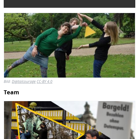
Bild
Bild:
Digitalcourage
CC-BY 4.0
Team
Bild