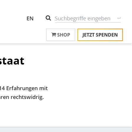
Header
S
Suche
EN
Top
SHOP
JETZT SPENDEN
M
Menu
T
na
T
staat
&
T
U
014 Erfahrungen mit
K
ren rechtswidrig.
M
P
Ü