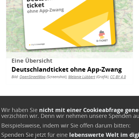
Eine Übersicht
Deutschlandticket ohne App-Zwang
Bild:
OpenStreetMap
(Screenshot),
Melanie Lübbert
(Grafik),
CC-BY 4.0
Wir haben Sie
nicht mit einer Cookieabfrage gene
verzichten wir. Denn wir nehmen unsere Spenden a
Beispielsweise, indem wir Sie offen darum bitten:
Spenden Sie jetzt
für eine
lebenswerte Welt im digi