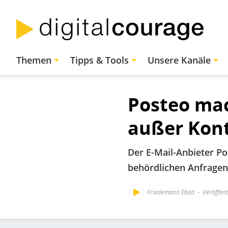
Direkt
zum
Inhalt
Hauptnavigation
Themen
Tipps & Tools
Unsere Kanäle
Posteo mac
außer Kont
Der E-Mail-Anbieter Po
behördlichen Anfragen 
Friedemann Ebelt
Veröffent