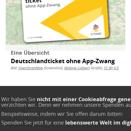
Eine Übersicht
Deutschlandticket ohne App-Zwang
Bild:
OpenStreetMap
(Screenshot),
Melanie Lübbert
(Grafik),
CC-BY 4.0
Wir haben Sie
nicht mit einer Cookieabfrage gene
verzichten wir. Denn wir nehmen unsere Spenden a
Beispielsweise, indem wir Sie offen darum bitten:
Spenden Sie jetzt
für eine
lebenswerte Welt im digi