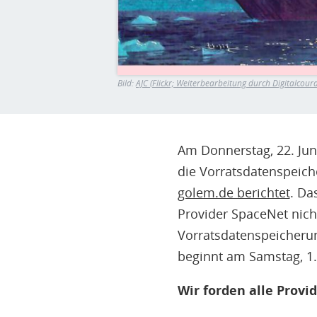
Bild:
AJC (Flickr; Weiterbearbeitung durch Digitalcour
Am Donnerstag, 22. Ju
die Vorratsdatenspeiche
golem.de berichtet
. Da
Provider SpaceNet nich
Vorratsdatenspeicherung
beginnt am Samstag, 1. 
Wir forden alle Provid