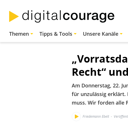
Direkt
zum
Inhalt
Hauptnavigation
Themen
Tipps & Tools
Unsere Kanäle
„Vorratsda
Recht“ un
Am Donnerstag, 22. Ju
für unzulässig erklärt
muss. Wir forden alle P
Friedemann Ebelt
Veröffent