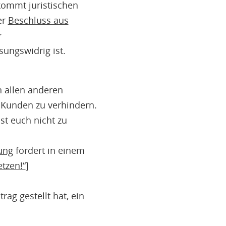
kommt juristischen
er
Beschluss aus
r
ungswidrig ist.
an allen anderen
 Kunden zu verhindern.
t euch nicht zu
ung
fordert in einem
tzen!“
]
ag gestellt hat, ein