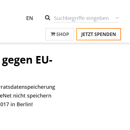
Header
S
Suche
EN
Top
SHOP
JETZT SPENDEN
M
Menu
T
na
T
 gegen EU-
&
T
U
rratsdatenspeicherung
K
ceNet nicht speichern
M
017 in Berlin!
P
Ü