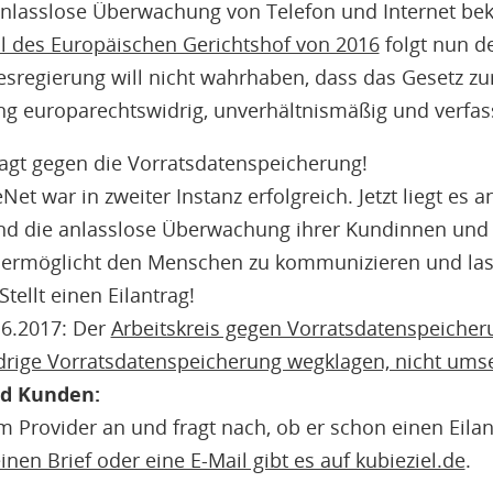
anlasslose Überwachung von Telefon und Internet be
il des Europäischen Gerichtshof von 2016
folgt nun d
esregierung will nicht wahrhaben, dass das Gesetz zu
g europarechtswidrig, unverhältnismäßig und verfass
lagt gegen die Vorratsdatenspeicherung!
et war in zweiter Instanz erfolgreich. Jetzt liegt es 
and die anlasslose Überwachung ihrer Kundinnen und
 ermöglicht den Menschen zu kommunizieren und lass
ellt einen Eilantrag!
.6.2017: Der
Arbeitskreis gegen Vorratsdatenspeicher
rige Vorratsdatenspeicherung wegklagen, nicht umse
nd Kunden:
 Provider an und fragt nach, ob er schon einen Eilantr
inen Brief oder eine E-Mail gibt es auf kubieziel.de
.