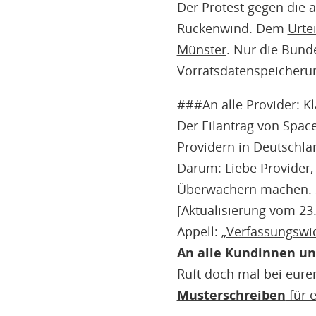
Der Protest gegen die 
Rückenwind. Dem
Urte
Münster
. Nur die Bund
Vorratsdatenspeicherun
###An alle Provider: K
Der Eilantrag von SpaceN
Providern in Deutschl
Darum: Liebe Provider,
Überwachern machen. St
[Aktualisierung vom 23
Appell:
„Verfassungswid
An alle Kundinnen u
Ruft doch mal bei eurem
Musterschreiben
für e