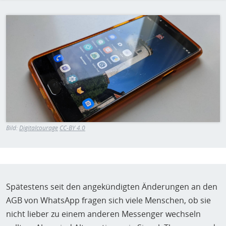
H
E
Bild
T
M
Bild:
Digitalcourage
CC-BY 4.0
Spätestens seit den angekündigten Änderungen an den
AGB von WhatsApp fragen sich viele Menschen, ob sie
nicht lieber zu einem anderen Messenger wechseln