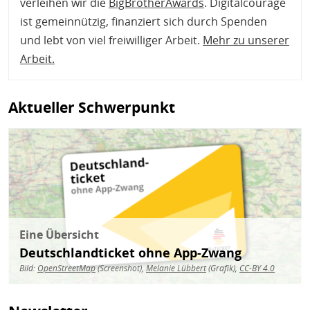
verleihen wir die
BigBrotherAwards
. Digitalcourage
ist gemeinnützig, finanziert sich durch Spenden
und lebt von viel freiwilliger Arbeit.
Mehr zu unserer
Arbeit
.
Aktueller Schwerpunkt
Bild
Eine Übersicht
Deutschlandticket ohne App-Zwang
Bild:
OpenStreetMap
(Screenshot),
Melanie Lübbert
(Grafik),
CC-BY 4.0