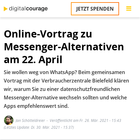
Direkt
JETZT SPENDEN
zum
S
Inhalt
Online-Vortrag zu
M
T
Messenger-Alternativen
na
T
am 22. April
&
T
Sie wollen weg von WhatsApp? Beim gemeinsamen
U
Vortrag mit der Verbraucherzentrale Bielefeld klären
K
wir, warum Sie zu einer datenschutzfreundlichen
Messenger-Alternative wechseln sollten und welche
M
Apps empfehlenswert sind.
P
Jan Schötteldreier
Veröffentlicht am Fr. 26. Mär. 2021 - 15:43
Ü
(Letztes Update: Di. 30. Mär. 2021 - 15:37)
u