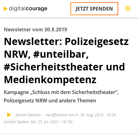
Direkt
JETZT SPENDEN
zum
Inhalt
Newsletter vom 30.8.2019
M
Newsletter: Polizeigesetz
n
NRW, #unteilbar,
#Sicherheitstheater und
Medienkompetenz
Kampagne „Schluss mit dem Sicherheitstheater“,
Polizeigesetz NRW und andere Themen
Kerstin Demuth
Veröffentlicht am Fr. 30. Aug. 2019 - 10:34
(Letztes Update: Mo. 25. Jul. 2022 - 16:19)