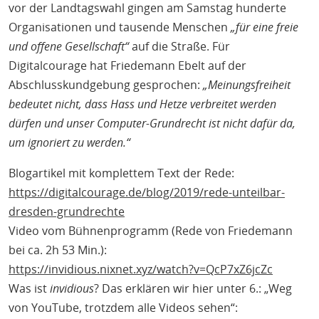
vor der Landtagswahl gingen am Samstag hunderte
Organisationen und tausende Menschen
„für eine freie
und offene Gesellschaft“
auf die Straße. Für
Digitalcourage hat Friedemann Ebelt auf der
Abschlusskundgebung gesprochen:
„Meinungsfreiheit
bedeutet nicht, dass Hass und Hetze verbreitet werden
dürfen und unser Computer-Grundrecht ist nicht dafür da,
um ignoriert zu werden.“
Blogartikel mit komplettem Text der Rede:
https://digitalcourage.de/blog/2019/rede-unteilbar-
dresden-grundrechte
Video vom Bühnenprogramm (Rede von Friedemann
bei ca. 2h 53 Min.):
https://invidious.nixnet.xyz/watch?v=QcP7xZ6jcZc
Was ist
invidious
? Das erklären wir hier unter 6.: „Weg
von YouTube, trotzdem alle Videos sehen“: