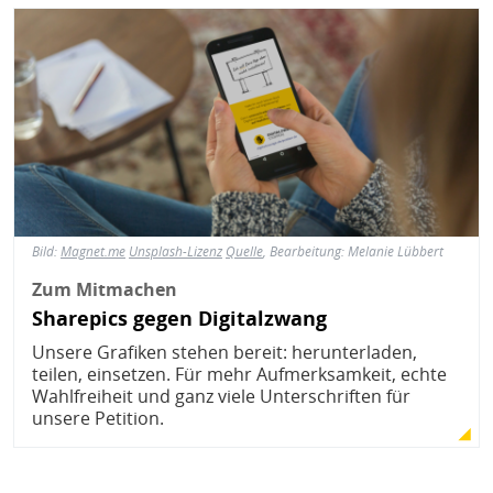
Bild
Bild:
Magnet.me
Unsplash-Lizenz
Quelle
, Bearbeitung: Melanie Lübbert
Zum Mitmachen
Sharepics gegen Digitalzwang
Unsere Grafiken stehen bereit: herunterladen,
teilen, einsetzen. Für mehr Aufmerksamkeit, echte
Wahlfreiheit und ganz viele Unterschriften für
unsere Petition.