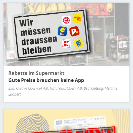
H
E
Bild
T
M
Rabatte im Supermarkt
Gute Preise brauchen keine App
Bild:
Qwave
CC-BY-SA 4.0
,
Naturpuur
CC-BY 4.0
, Bearbeitung:
Melanie
Lübbert
Bild