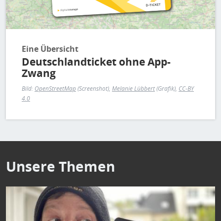
Eine Übersicht
Deutschlandticket ohne App-
Zwang
Bild:
OpenStreetMap
(Screenshot),
Melanie Lübbert
(Grafik),
CC-BY
4.0
Unsere Themen
Bild