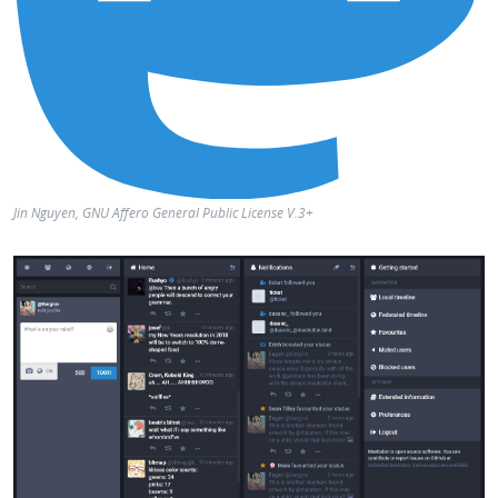
Jin Nguyen, GNU Affero General Public License V.3+