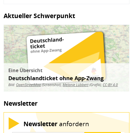
Aktueller Schwerpunkt
Bild
Eine Übersicht
Deutschlandticket ohne App-Zwang
Bild:
OpenStreetMap
(Screenshot),
Melanie Lübbert
(Grafik),
CC-BY 4.0
Newsletter
Newsletter
anfordern