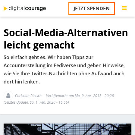
Direkt
JETZT SPENDEN
zum
S
Inhalt
Social-Media-Alternativen
M
T
leicht gemacht
na
T
So einfach geht es. Wir haben Tipps zur
&
T
Accounterstellung im Fediverse und geben Hinweise,
wie Sie Ihre Twitter-Nachrichten ohne Aufwand auch
U
dort hin lenken.
K
M
Christian Pietsch
Veröffentlicht am Mo. 9. Apr. 2018 - 20:28
(Letztes Update: Sa. 1. Feb. 2020 - 16:56)
P
Ü
Bild
u