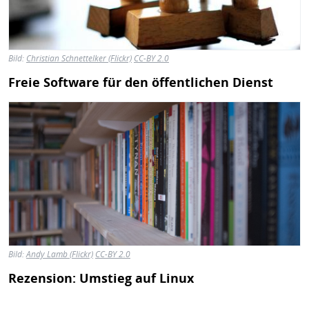
Bild:
Christian Schnettelker (Flickr)
CC-BY 2.0
Freie Software für den öffentlichen Dienst
Bild
Bild:
Andy Lamb (Flickr)
CC-BY 2.0
Rezension: Umstieg auf Linux