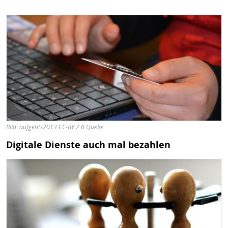
Bild
Bild:
aufgehts2013
CC-BY 2.0
Quelle
Digitale Dienste auch mal bezahlen
Bild