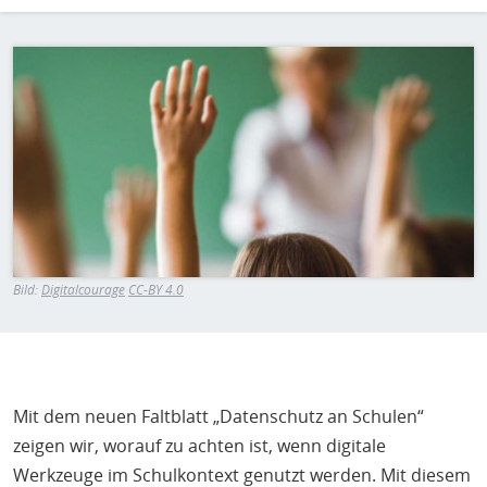
H
E
T
Bild
M
Bild:
Digitalcourage
CC-BY 4.0
Mit dem neuen Faltblatt „Datenschutz an Schulen“
zeigen wir, worauf zu achten ist, wenn digitale
Werkzeuge im Schulkontext genutzt werden. Mit diesem