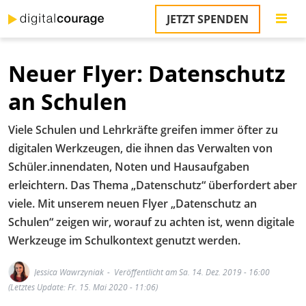
Direkt
JETZT SPENDEN
zum
S
Inhalt
Neuer Flyer: Datenschutz
M
T
an Schulen
na
T
Viele Schulen und Lehrkräfte greifen immer öfter zu
&
T
digitalen Werkzeugen, die ihnen das Verwalten von
Schüler.innendaten, Noten und Hausaufgaben
U
erleichtern. Das Thema „Datenschutz“ überfordert aber
K
viele. Mit unserem neuen Flyer „Datenschutz an
M
Schulen“ zeigen wir, worauf zu achten ist, wenn digitale
Werkzeuge im Schulkontext genutzt werden.
P
Ü
Jessica Wawrzyniak
Veröffentlicht am Sa. 14. Dez. 2019 - 16:00
u
(Letztes Update: Fr. 15. Mai 2020 - 11:06)