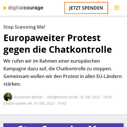
Direkt
JETZT SPENDEN
zum
S
Inhalt
Stop Scanning Me!
M
Europaweiter Protest
T
na
gegen die Chatkontrolle
T
&
T
Wir rufen wir im Rahmen einer europäischen
Kampagne dazu auf, die Chatkontrolle zu stoppen.
U
Gemeinsam wollen wir den Protest in allen EU-Ländern
K
stärken.
M
Konstantin Macher
Veröffentlicht am Mi. 19. Okt. 2022 - 19:00
P
(Letztes Update: Mi. 19. Okt. 2022 - 19:42)
Ü
u
Bild