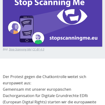
H
E
T
M
Bild:
Stop Scanning Me!
CC-BY 4.0
Der Protest gegen die Chatkontrolle weitet sich
europaweit aus:
Gemeinsam mit unserer europäischen
Dachorganisation für Digitale Grundrechte EDRi
(European Digital Rights) starten wir die europaweite