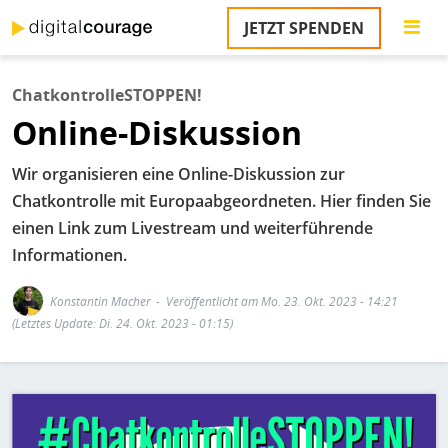
Direkt
JETZT SPENDEN
zum
S
Inhalt
ChatkontrolleSTOPPEN!
M
Online-Diskussion
T
na
T
Wir organisieren eine Online-Diskussion zur
&
Chatkontrolle mit Europaabgeordneten. Hier finden Sie
T
einen Link zum Livestream und weiterführende
U
Informationen.
K
Konstantin Macher
Veröffentlicht am Mo. 23. Okt. 2023 - 14:21
M
(Letztes Update: Di. 24. Okt. 2023 - 01:15)
P
Bild
Ü
u