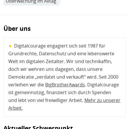
so mächtige und gefährliche Totalüberwachung der
Überwachung im Alltag
Internet zu befähigen.
Bürger.innen darf die Politik nicht zulassen.
Diskussionen im Europäischen Parlament und
Recherchen von netzpolitik.org
haben außerdem
Über uns
gezeigt, dass rechte Politiker.innen aus Frankreich und
Italien bei der Diskussion um die Chatkontrolle bereits
►
Digitalcourage engagiert sich seit 1987 für
eine Ausweitung auf Pornografie, Drag-Queens,
Grundrechte, Datenschutz und eine lebenswerte
Migration und Drogen fordern.
Welt im digitalen Zeitalter. Wir sind technikaffin,
doch wir wehren uns dagegen, dass unsere
Demokratie „verdatet und verkauft“ wird. Seit 2000
verleihen wir die
BigBrotherAwards
. Digitalcourage
ist gemeinnützig, finanziert sich durch Spenden
und lebt von viel freiwilliger Arbeit.
Mehr zu unserer
Arbeit
.
Aktueller Schwerpunkt