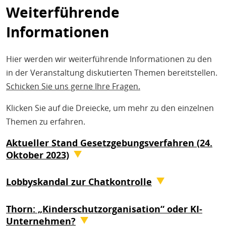
Weiterführende
Informationen
Hier werden wir weiterführende Informationen zu den
in der Veranstaltung diskutierten Themen bereitstellen.
Schicken Sie uns gerne Ihre Fragen.
Klicken Sie auf die Dreiecke, um mehr zu den einzelnen
Themen zu erfahren.
Aktueller Stand Gesetzgebungsverfahren (24.
Oktober 2023)
Die EU-Kommission hat
den Gesetzentwurf mit der
Lobbyskandal zur Chatkontrolle
Chatkontrolle
am 11. Mai 2022 vorgelegt und
wurde für
Eine investigative Recherche, veröffentlicht bei Zeit
das geplante Überwachungsgesetz massiv kritisiert
.
Thorn: „Kinderschutzorganisation“ oder KI-
Online und in vielen anderen europäischen Medien, hat
Aktuell suchen sowohl das Europäische Parlament, als
Unternehmen?