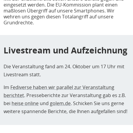
Zuletzt ist die EU-Kommissarin wegen mehrerer
eingesetzt werden. Die EU-Kommission plant einen
maßlosen Übergriff auf unsere Smartphones. Wir
Skandale zur Chatkontrolle in heftige Kritik geraten. Eine
wehren uns gegen diesen Totalangriff auf unsere
investigative Recherche, ursprünglich veröffentlicht von
Grundrechte.
BalkanInsight
und
Zeit Online
, hat ein umfassendes
Lobbygeflecht und mögliche Interessenskonflikte
offengelegt. Außerdem soll Innenkommissarin Ylva
Livestream und Aufzeichnung
Johansson mit
illegalem Mikrotargeting
von EU-
Bürger.innen Druck auf diejenigen Regierungen
Die Veranstaltung fand am 24. Oktober um 17 Uhr mit
ausgeübt haben, welche sich kritisch gegenüber den
Livestream statt.
vorgeschlagenen Überwachungsmaßnahmen verhalten.
Digitalcourage und das Bündnis
Im
Fediverse haben wir parallel zur Veranstaltung
„ChatkontrolleSTOPPEN!“ fordern, den
berichtet
. Presseberichte zur Veranstaltung gab es z.B.
Gesetzesvorschlag mit der Chatkontrolle abzulehnen.
bei
heise online
und
golem.de
. Schicken Sie uns gerne
weitere spannende Berichte, die Ihnen aufgefallen sind!