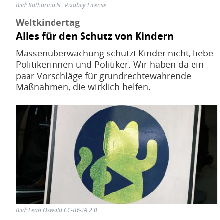
Bild:
Katharina N., Pixabay License
Weltkindertag
Alles für den Schutz von Kindern
Massenüberwachung schützt Kinder nicht, liebe
Politikerinnen und Politiker. Wir haben da ein
paar Vorschläge für grundrechtewahrende
Maßnahmen, die wirklich helfen.
Bild
Bild:
Leah Oswald
CC-BY-SA 2.0