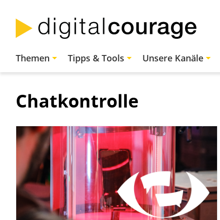
Direkt
zum
Inhalt
Hauptnavigation
Themen
Tipps & Tools
Unsere Kanäle
Chatkontrolle
Bild