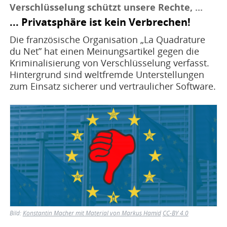
Verschlüsselung schützt unsere Rechte, ...
... Privatsphäre ist kein Verbrechen!
Die französische Organisation „La Quadrature
du Net” hat einen Meinungsartikel gegen die
Kriminalisierung von Verschlüsselung verfasst.
Hintergrund sind weltfremde Unterstellungen
zum Einsatz sicherer und vertraulicher Software.
Bild
Bild:
Konstantin Macher mit Material von Markus Hamid
CC-BY 4.0