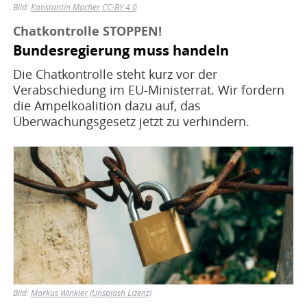
Bild:
Konstantin Macher
CC-BY 4.0
Chatkontrolle STOPPEN!
Bundesregierung muss handeln
Die Chatkontrolle steht kurz vor der
Verabschiedung im EU-Ministerrat. Wir fordern
die Ampelkoalition dazu auf, das
Überwachungsgesetz jetzt zu verhindern.
Bild
Bild:
Markus Winkler (Unsplash Lizenz)