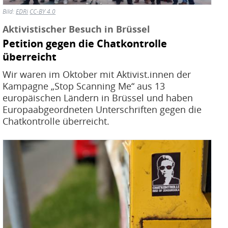
u
Bild:
EDRi
CC-BY 4.0
H
Aktivistischer Besuch in Brüssel
E
Petition gegen die Chatkontrolle
T
überreicht
M
Wir waren im Oktober mit Aktivist.innen der
Kampagne „Stop Scanning Me“ aus 13
europäischen Ländern in Brüssel und haben
Europaabgeordneten Unterschriften gegen die
Chatkontrolle überreicht.
Bild