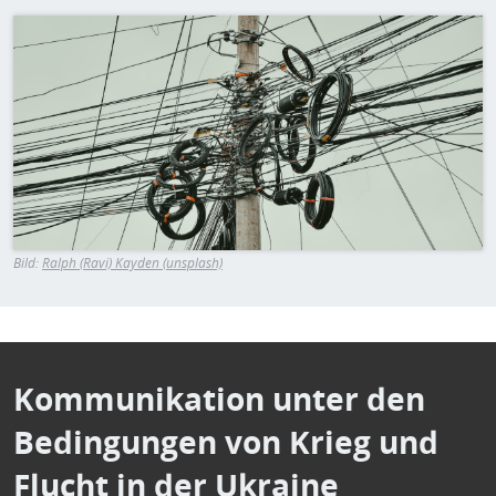
H
E
Bild
T
M
Bild:
Ralph (Ravi) Kayden (unsplash)
Kommunikation unter den
Bedingungen von Krieg und
Flucht in der Ukraine