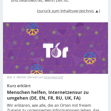
und beantwortet, wenn Zeit ist.
(zurück zum Inhaltsverzeichnis ▲)
Bild
Bild: K. Macher (Derivat von
torproject.org
)
Kurz erklärt
Menschen helfen, Internetzensur zu
umgehen (DE, EN, FR, RU, UK, FA)
Wir erklären, wie alle, die an Orten mit freiem
Zugang zu unzensierten Informationen leben, das