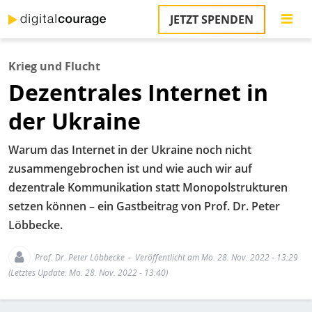
Direkt
JETZT SPENDEN
zum
S
Inhalt
Krieg und Flucht
M
Dezentrales Internet in
T
na
der Ukraine
T
&
T
Warum das Internet in der Ukraine noch nicht
zusammengebrochen ist und wie auch wir auf
U
dezentrale Kommunikation statt Monopolstrukturen
K
setzen können – ein Gastbeitrag von Prof. Dr. Peter
M
Löbbecke.
P
Prof. Dr. Peter Löbbecke
Veröffentlicht am Mo. 28. Nov. 2022 - 13:29
(Letztes Update: Mo. 28. Nov. 2022 - 13:40)
Ü
u