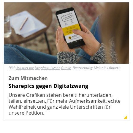
Bild
Bild:
Magnet.me
Unsplash-Lizenz
Quelle
, Bearbeitung: Melanie Lübbert
Zum Mitmachen
Sharepics gegen Digitalzwang
Unsere Grafiken stehen bereit: herunterladen,
teilen, einsetzen. Für mehr Aufmerksamkeit, echte
Wahlfreiheit und ganz viele Unterschriften für
unsere Petition.