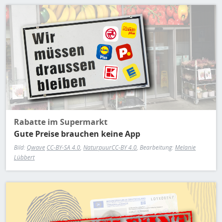
H
E
Bild
T
M
Rabatte im Supermarkt
Gute Preise brauchen keine App
Bild:
Qwave
CC-BY-SA 4.0
,
Naturpuur
CC-BY 4.0
, Bearbeitung:
Melanie
Lübbert
Bild