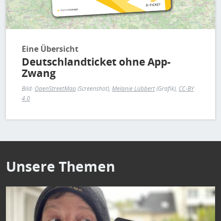
Eine Übersicht
Deutschlandticket ohne App-
Zwang
Bild:
OpenStreetMap
(Screenshot),
Melanie Lübbert
(Grafik),
CC-BY
4.0
Unsere Themen
Bild