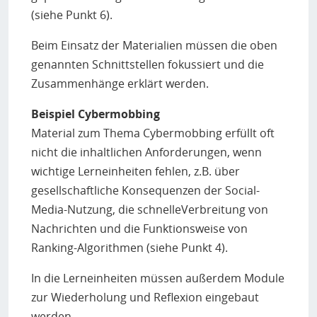
welche Herausforderungen für Schulen dabei entstehen.
(siehe Punkt 6).
Dabei wird vor allem aufgegriffen, wie sehr
Wunschdenken und Umsetzung, in Bezug auf bestimmte
Beim Einsatz der Materialien müssen die oben
Kompetenzen, auseinandergehen.
genannten Schnittstellen fokussiert und die
Buchtipp für den Unterricht:
#Kids #digital #genial
Zusammenhänge erklärt werden.
– Das Lexikon von App bis .zip
(Jessica Wawrzyniak)
Beispiel Cybermobbing
#Kids #digital #genial findet Technik, Medien und das
Internet super und unverzichtbar, aber den Schutz von
Material zum Thema Cybermobbing erfüllt oft
privaten Daten genauso. Lerne mit ein paar Tipps und
nicht die inhaltlichen Anforderungen, wenn
Tricks, wie beides zusammen geht und werde zum Profi
wichtige Lerneinheiten fehlen, z.B. über
im Netz!
Unterrichtshilfe zum Buch
:
Mit dieser Hilfe
,
gesellschaftliche Konsequenzen der Social-
können die 137 Lexikon-Einträge zu verschiedenen
Media-Nutzung, die schnelleVerbreitung von
Themenbausteinen kombiniert und somit individuell in
Nachrichten und die Funktionsweise von
verschiedenen Unterrichtsfächern eingesetzt werden
Ranking-Algorithmen (siehe Punkt 4).
Broschüre:
Digitale Mündigkeit –
Eigenverantwortlich im 21. Jahrhundert
(Leena
In die Lerneinheiten müssen außerdem Module
Simon)
zur Wiederholung und Reflexion eingebaut
Eine Handreichung: Was ist "Digitale Mündigkeit" und
werden.