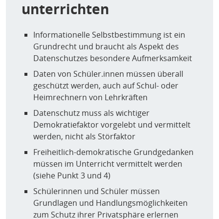
unterrichten
Bildung/Lernen/gutem Unterricht liegt dem System
zugrunde?“
Informationelle Selbstbestimmung ist ein
(Selbst)bewusste Fragen für Bildungseinrichtungen:
Grundrecht und braucht als Aspekt des
Inwieweit gibt die Software/Plattform Möglichkeiten
Datenschutzes besondere Aufmerksamkeit
zur (pädagogischen) Gestaltbarkeit?
(Unblack The
Box)
Daten von Schüler.innen müssen überall
„Kann die Auswahl, Strukturierung und der
geschützt werden, auch auf Schul- oder
Schwierigkeitsgrad dargebotener Inhalte und Materialien
Heimrechnern von Lehrkräften
entsprechend dem Anspruch der Ziele gestaltet werden?
Datenschutz muss als wichtiger
Sind Möglichkeiten zur individuellen Differenzierung und
Demokratiefaktor vorgelebt und vermittelt
Förderung vorhanden? Können Lern- und
werden, nicht als Störfaktor
Überprüfungssettings klar voneinander getrennt werden?
Freiheitlich-demokratische Grundgedanken
Können unterschiedliche Ebenen des Feedbacks
müssen im Unterricht vermittelt werden
(Selbsteinschätzung, Peer-Re-view, Lehrkraft, etc.) sowie
(siehe Punkt 3 und 4)
der gegenseitigen Unterstützung hinzugefügt werden?
Können Lernende die zu bearbeitenden Aufgaben und
Schülerinnen und Schüler müssen
Inhalte auswählen, eigene Ziele festlegen und ihr
Grundlagen und Handlungsmöglichkeiten
Lerntempo selbst bestimmen? Können unterschiedliche
zum Schutz ihrer Privatsphäre erlernen