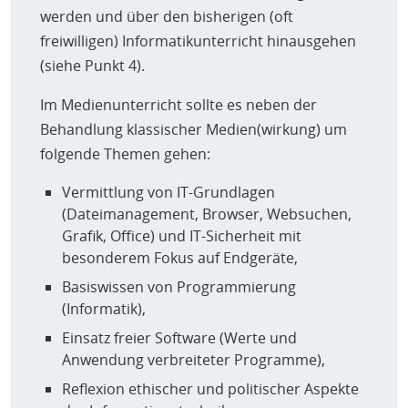
Sozialverhalten außerhalb der Überwachung)? Inwieweit
werden und über den bisherigen (oft
fördert die Überwachung (auch unabsichtlich) ein
freiwilligen) Informatikunterricht hinausgehen
Menschenbild, dem PädagogInnen sich nicht
(siehe Punkt 4).
anschließen wollen? Verwechseln wir Fürsorge für
SchülerInnen mit digitaler Kontrolle? Wahren wir das
Im Medienunterricht sollte es neben der
Recht unserer SchülerInnen auf Privatsphäre? Welche
Behandlung klassischer Medien(wirkung) um
Daten gehen LehrerInnen überhaupt etwas an?“
folgende Themen gehen:
Vermittlung von IT-Grundlagen
(Dateimanagement, Browser, Websuchen,
Grafik, Office) und IT-Sicherheit mit
besonderem Fokus auf Endgeräte,
Basiswissen von Programmierung
(Informatik),
Einsatz freier Software (Werte und
Anwendung verbreiteter Programme),
Reflexion ethischer und politischer Aspekte