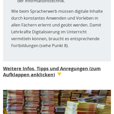
der Informationstechnik.
Wie beim Spracherwerb müssen digitale Inhalte
durch konstantes Anwenden und Vorleben in
allen Fächern erlernt und geübt werden. Damit
Lehrkräfte Digitalisierung im Unterricht
vermitteln können, braucht es entsprechende
Fortbildungen (siehe Punkt 8).
Weitere Infos, Tipps und Anregungen (zum
Aufklappen anklicken)
Der Wissenschaftsrat will Informatikunterricht
stärker forcieren
(Pressemitteilung des
Wissenschaftsrats vom 26.10.2020)
„Um die schulische Bildung forcieren zu können,
empfiehlt der Wissenschaftsrat unter anderem