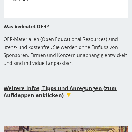
warum ist das wichtig? Mit enthalten: Schnell
anwendbare Tipps und Tricks und Angebote von
Beratungen, Workshops und Vorträgen der
Netzphilosophin und Digitalcourage-Mitarbeiterin Leena
Was bedeutet OER?
Simon.
OER-Materialien (Open Educational Resources) sind
lizenz- und kostenfrei. Sie werden ohne Einfluss von
Sponsoren, Firmen und Konzern unabhängig entwickelt
und sind individuell anpassbar.
Weitere Infos, Tipps und Anregungen (zum
Aufklappen anklicken)
Die Ideen hinter Open Educational Ressources (OER)
Bündnis Freie Bildung: Vorschlag zur OER-Strategie
Sammlungen:
„Eine gute Bildung ist abhängig vom sozioökonomischen
DiLerTube
Status, was in der aktuellen Krise besonders deutlich
Bild
Freie Erklärvideos auf einer Plattform ohne Tracker und