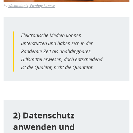
Digitalisierung ist kein pädagogisches Konzept
(FAZ,
by
Wokandapix, Pixabay License
15.10.2020
)
Medientheoretiker Ralf Lankau im Interview mit der
FAZ. Über den Unterschied Geräte anzuschaffen und
mit ihnen sinnvoll umgehen zu können.
Elektronische Medien können
(Selbst)bewusste Fragen für Bildungseinrichtungen:
unterstützen und haben sich in der
In wie weit ist künstliche Intelligenz involviert?
Pandemie-Zeit als unabdingbares
(Unblack The Box)
Hilfsmittel erwiesen, doch entscheidend
„Welche Rolle spielt KI in der Lern-Software? Welche
ist die Qualität, nicht die Quantität.
Entscheidungen werden von Algorithmen getroffen und
wie viel menschliche Kontrolle ist (noch) möglich? Wie
entstehen die Empfehlungen der Software? Welche
Variablen wer-den von den Algorithmen wie gewichtet?
Welche Theorien unterliegen der Software, folgt sie
behavioristischen Logiken? Sortiert der Algorithmus ggf.
komplexere Lernaufgaben mit Konfronta-tionspotential
2) Datenschutz
bzw. ohne unmittelbare Belohnungskopplung aus? Sind
anwenden und
diese (noch) vorgesehen? Wie rekonfiguriert KI das
Denken über Bildung/Lernen? Welches Verständnis von