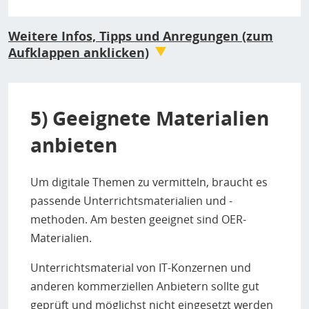
Weitere Infos, Tipps und Anregungen (zum
Aufklappen anklicken)
Vermittlung von Medienkompetenz an Schulen
(Digitalcourage e.V.)
5) Geeignete Materialien
Der Bund stellt Gelder zur Verfügung, um Schulen
technisch besser auszustatten („DigitalPakt“). Doch
anbieten
bessere Technik schafft noch längst keine
medienkompetenten Kinder. Wir klären über diesen
Trugschluss auf und geben Tipps, wie die
Um digitale Themen zu vermitteln, braucht es
Medienkompetenz an Schulen gefördert werden kann.
passende Unterrichtsmaterialien und -
Datenschutz als Medienkompetenz
(Digitalcourage
methoden. Am besten geeignet sind OER-
e.V.)
Materialien.
Welche Rolle spielen Aspekte des Datenschutzes und der
Digitalen Mündigkeit dabei? Wir werfen einen Blick
Unterrichtsmaterial von IT-Konzernen und
darauf, wie Eltern und Schulen bei der Vermittlung von
anderen kommerziellen Anbietern sollte gut
„Datenschutzwissen“ zusammenarbeiten sollten und
geprüft und möglichst nicht eingesetzt werden