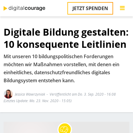
Direkt
JETZT SPENDEN
zum
S
Inhalt
Digitale Bildung gestalten:
M
T
10 konsequente Leitlinien
na
T
Mit unseren 10 bildungspolitischen Forderungen
&
T
möchten wir Maßnahmen vorstellen, mit denen ein
einheitliches, datenschutzfreundliches digitales
U
Bildungsystem entstehen kann.
K
M
Jessica Wawrzyniak
Veröffentlicht am Do. 3. Sep. 2020 - 16:08
(Letztes Update: Mo. 23. Nov. 2020 - 15:05)
P
Ü
u