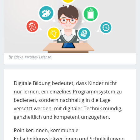
H
E
T
M
by
edsys, Pixabay License
Digitale Bildung bedeutet, dass Kinder nicht
nur lernen, ein einzelnes Programmsystem zu
bedienen, sondern nachhaltig in die Lage
versetzt werden, mit digitaler Technik mündig,
ganzheitlich und kompetent umzugehen.
Politiker.innen, kommunale
Entscheidungsträger.innen und Schulleitungen