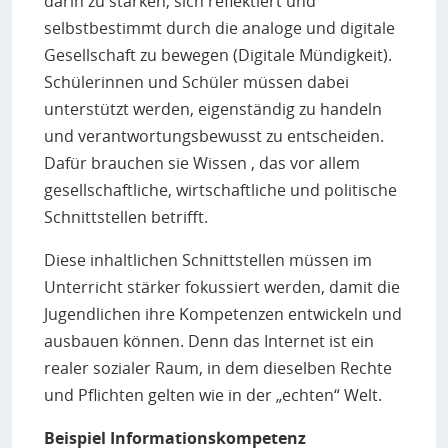
darin zu stärken, sich reflektiert und
Unterrichtsfach anerkannt werden. Das ist längst
selbstbestimmt durch die analoge und digitale
nciht überall der Fall. Richard Schwarz, Lutz Hellmig,
Gesellschaft zu bewegen (Digitale Mündigkeit).
Steffen Friedrich fassen die Lage in Deutschland
Schülerinnen und Schüler müssen dabei
zusammen.
unterstützt werden, eigenständig zu handeln
Schule, Eltern und Werbung halten Mädchen von der
und verantwortungsbewusst zu entscheiden.
IT fern
(Prof. Ira Diethelm im Interview mit der SZ,
Dafür brauchen sie Wissen , das vor allem
01.12.2020)
gesellschaftliche, wirtschaftliche und politische
Über Hürden für Mädchen in der Informatik Fuß zu
Schnittstellen betrifft.
fassen und das Bünnis
#SheTRansformsIT
.
Interessante Informationen und Dikussionen, sind
Diese inhaltlichen Schnittstellen müssen im
auch bei Twitter unter
#Pflichtfachinformatik
zu
Unterricht stärker fokussiert werden, damit die
finden.
Jugendlichen ihre Kompetenzen entwickeln und
ausbauen können. Denn das Internet ist ein
realer sozialer Raum, in dem dieselben Rechte
und Pflichten gelten wie in der „echten“ Welt.
Beispiel Informationskompetenz