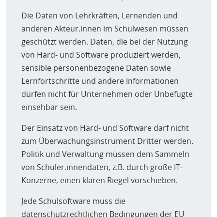
Möglichkeiten des (kooperativen) Arbeitens genutzt
Die Daten von Lehrkräften, Lernenden und
werden (Einzeln-, Partner-, Gruppenarbeit, etc.)? Können
Benutzeroberflächen zielgruppenspezifisch gestaltet
anderen Akteur.innen im Schulwesen müssen
werden?“
geschützt werden. Daten, die bei der Nutzung
von Hard- und Software produziert werden,
(Selbst)bewusste Fragen für Bildungseinrichtungen:
Welche Formen des Nudging, z.B. Gamifizierung oder
sensible personenbezogene Daten sowie
Visualisierung gibt es?
(Unblack The Box)
Lernfortschritte und andere Informationen
„Wie werden NutzerInnen durch das jeweilige Programm
dürfen nicht für Unternehmen oder Unbefugte
„geführt“? Wie „hilft“ das Programm dabei, bestimmte
einsehbar sein.
Entscheidungen zu fällen? Was bekommen NutzerInnen
zu sehen – wie, warum und wozu? Wohin wird ihre
Der Einsatz von Hard- und Software darf nicht
Aufmerksamkeit gelenkt? Stimmen NutzerInnen bei
zum Überwachungsinstrument Dritter werden.
näherem Hinsehen mit den gewählten Entschei-
Politik und Verwaltung müssen dem Sammeln
dungshilfen überein? Welche Entscheidungen werden
von Schüler.innendaten, z.B. durch große IT-
ausgeblendet oder er-schwert, die aber sinnvoll sein
Konzerne, einen klaren Riegel vorschieben.
könnten (z.B. pädagogisch)? Wie sind z.B. „Blicke“ auf
SchülerInnen gestaltet? Was sehen Lehrende von ihnen
Jede Schulsoftware muss die
und welche Schlussfolgerungen legt das Programm
datenschutzrechtlichen Bedingungen der EU