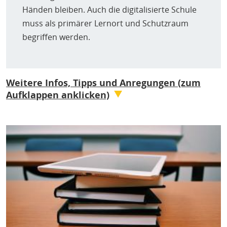
Händen bleiben. Auch die digitalisierte Schule
muss als primärer Lernort und Schutzraum
begriffen werden.
Weitere Infos, Tipps und Anregungen (zum
Aufklappen anklicken)
Info-Faltblatt:
Datenschutz an Schulen –
Digitalisierung oder „Kreidezeit“?
(Digitalcourage
e.V.)
Inhhalte: Digitalisierung an Schule (DigitalPakt),
Digitale Verwaltung & Schulclouds, Digitale
Lernplattformen & Apps, Keine Ausstattung ohne
pädagogisches Konzept, Die richtige Hardware &
Software, Kommunikation mit Schüler.innen,
Kommunikation mit Eltern & Kolleg.innen